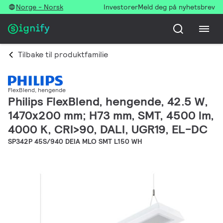
Norge - Norsk
Investorer
Meld deg på nyhetsbrev
Tilbake til produktfamilie
FlexBlend, hengende
Philips FlexBlend, hengende, 42.5 W,
1470x200 mm; H73 mm, SMT, 4500 lm,
4000 K, CRI>90, DALI, UGR19, EL-DC
SP342P 45S/940 DEIA MLO SMT L150 WH