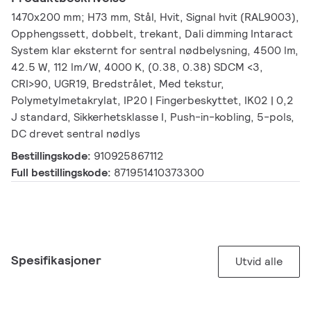
1470x200 mm; H73 mm, Stål, Hvit, Signal hvit (RAL9003),
Opphengssett, dobbelt, trekant, Dali dimming Intaract
System klar eksternt for sentral nødbelysning, 4500 lm,
42.5 W, 112 lm/W, 4000 K, (0.38, 0.38) SDCM <3,
CRI>90, UGR19, Bredstrålet, Med tekstur,
Polymetylmetakrylat, IP20 | Fingerbeskyttet, IK02 | 0,2
J standard, Sikkerhetsklasse I, Push-in-kobling, 5-pols,
DC drevet sentral nødlys
Bestillingskode:
910925867112
Full bestillingskode:
871951410373300
Spesifikasjoner
Utvid alle