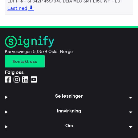
LDT File - SP342P 45S/940 DEIA MLO SMT L150 WH
LDT
Last ned
Karvesvingen 5 0579 Oslo, Norge
Kontakt oss
Følg oss
Se løsninger
Innvirkning
Om