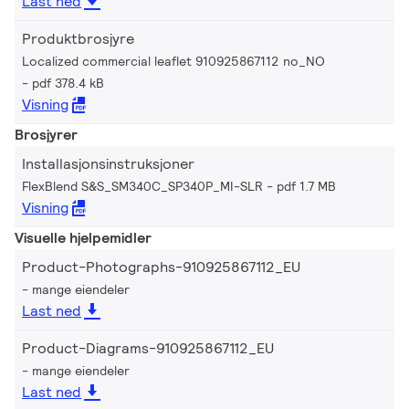
Last ned
Produktbrosjyre
Localized commercial leaflet 910925867112 no_NO
pdf 378.4 kB
Visning
Brosjyrer
Installasjonsinstruksjoner
FlexBlend S&S_SM340C_SP340P_MI-SLR
pdf 1.7 MB
Visning
Visuelle hjelpemidler
Product-Photographs-910925867112_EU
mange eiendeler
Last ned
Product-Diagrams-910925867112_EU
mange eiendeler
Last ned