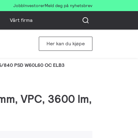
Jobb
Investorer
Meld deg på nyhetsbrev
Vårt firma
Her kan du kjøpe
S/840 PSD W60L60 OC ELB3
 mm, VPC, 3600 lm,