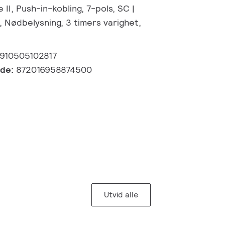
 II, Push-in-kobling, 7-pols, SC |
 Nødbelysning, 3 timers varighet,
910505102817
kode:
872016958874500
Utvid alle