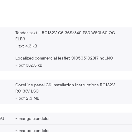
Tender text - RC132V G6 36S/840 PSD W60L60 OC
ELB3
txt 4.3 kB
Localized commercial leaflet 910505102817 no_NO
pdf 382.3 kB
CoreLine panel G6 Installation Instructions RC132V
RC133V LSC
pdf 2.5 MB
EU
mange eiendeler
mange eiendeler