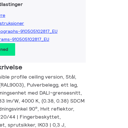
lastinger
yre
nstruksjoner
tographs-910505102817_EU
rams-910505102817_EU
 ned
rivelse
ble profile ceiling version, Stål,
 (RAL9003), Pulverbelegg, ett lag,
ningsenhet med DALI-grensesnitt,
133 lm/W, 4000 K, (0.38, 0.38) SDCM
ningsvinkel 90°, Hvit reflektor,
P20/44 | Fingerbeskyttet,
t, sprutsikker, IK03 | 0,3 J,