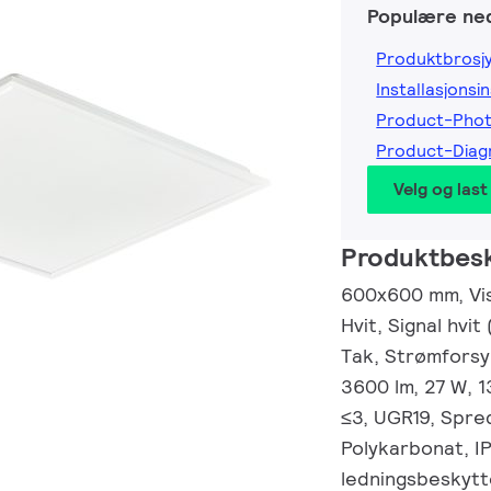
Populære ned
Produktbrosj
Installasjonsi
Product-Pho
Product-Diag
Velg og last
Produktbesk
600x600 mm, Visi
Hvit, Signal hvit
Tak, Strømforsy
3600 lm, 27 W, 
≤3, UGR19, Spred
Polykarbonat, I
ledningsbeskytte