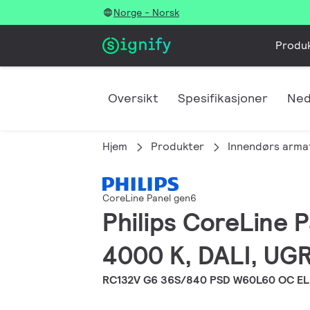
Norge - Norsk
Produ
Oversikt
Spesifikasjoner
Ned
Hjem
Produkter
Innendørs arma
CoreLine Panel gen6
Philips CoreLine 
4000 K, DALI, UG
RC132V G6 36S/840 PSD W60L60 OC E