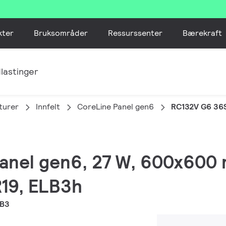
kter
Bruksområder
Ressurssenter
Bærekraft
lastinger
turer
Innfelt
CoreLine Panel gen6
RC132V G6 36
Panel gen6, 27 W, 600x600
R19, ELB3h
LB3