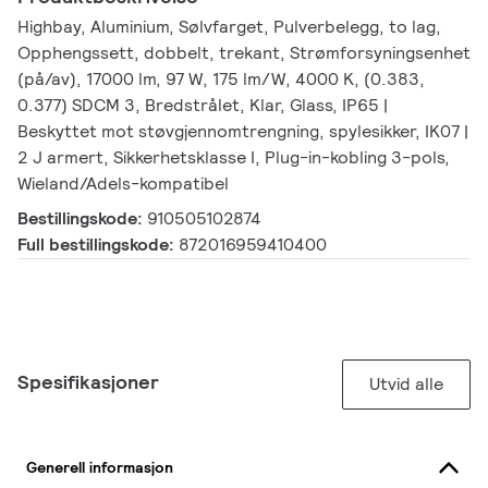
Highbay, Aluminium, Sølvfarget, Pulverbelegg, to lag,
Opphengssett, dobbelt, trekant, Strømforsyningsenhet
(på/av), 17000 lm, 97 W, 175 lm/W, 4000 K, (0.383,
0.377) SDCM 3, Bredstrålet, Klar, Glass, IP65 |
Beskyttet mot støvgjennomtrengning, spylesikker, IK07 |
2 J armert, Sikkerhetsklasse I, Plug-in-kobling 3-pols,
Wieland/Adels-kompatibel
Bestillingskode:
910505102874
Full bestillingskode:
872016959410400
Spesifikasjoner
Utvid alle
Generell informasjon