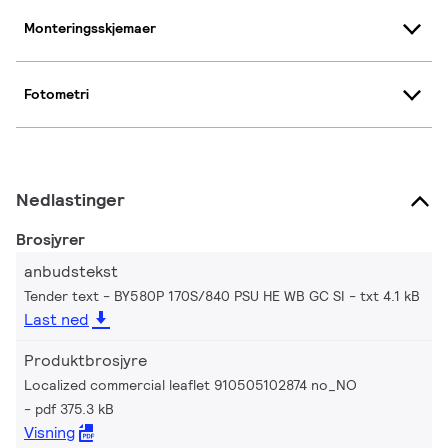
Monteringsskjemaer
Fotometri
Nedlastinger
Brosjyrer
anbudstekst
Tender text - BY580P 170S/840 PSU HE WB GC SI
txt 4.1 kB
Last ned
Produktbrosjyre
Localized commercial leaflet 910505102874 no_NO
pdf 375.3 kB
Visning