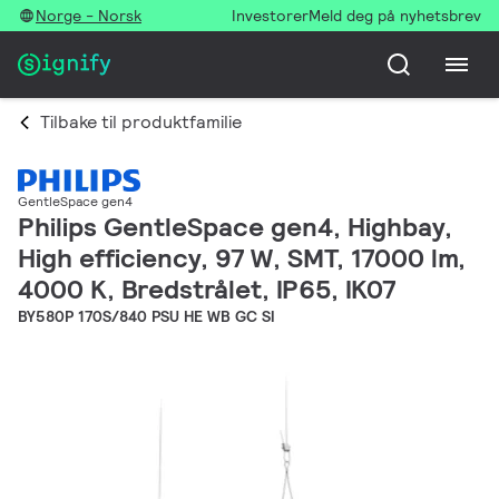
Norge - Norsk
Investorer
Meld deg på nyhetsbrev
Tilbake til produktfamilie
GentleSpace gen4
Philips GentleSpace gen4, Highbay,
High efficiency, 97 W, SMT, 17000 lm,
4000 K, Bredstrålet, IP65, IK07
BY580P 170S/840 PSU HE WB GC SI