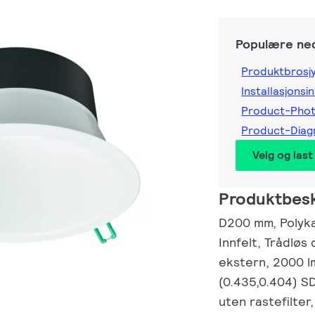
Populære ned
Produktbrosj
Installasjonsi
Product-Phot
Product-Diag
Velg og last
Produktbesk
D200 mm, Polyka
Innfelt, Trådløs
ekstern, 2000 lm
(0.435,0.404) S
uten rastefilter