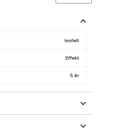
Innfelt
Effekt
5 år