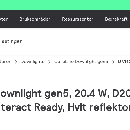
kter
Bruksområder
Ressurssenter
Bærekraft
lastinger
turer
Downlights
CoreLine Downlight gen5
DN14
Downlight gen5, 20.4 W, D2
nteract Ready, Hvit reflekto