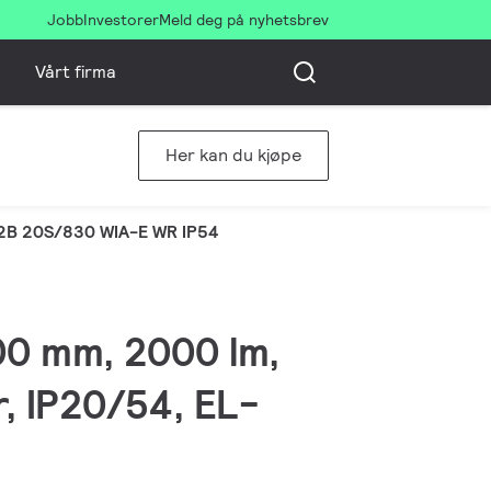
Jobb
Investorer
Meld deg på nyhetsbrev
Vårt firma
Her kan du kjøpe
2B 20S/830 WIA-E WR IP54
00 mm, 2000 lm,
r, IP20/54, EL-