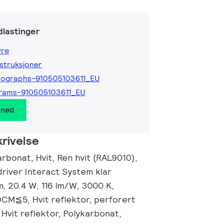
lastinger
yre
nstruksjoner
ographs-910505103611_EU
rams-910505103611_EU
 ned
rivelse
rbonat, Hvit, Ren hvit (RAL9010),
 driver Interact System klar
, 20.4 W, 116 lm/W, 3000 K,
DCM≦5, Hvit reflektor, perforert
, Hvit reflektor, Polykarbonat,