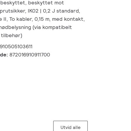
rbeskyttet, beskyttet mot
prutsikker, IK02 | 0,2 J standard,
 II, To kabler, 0,15 m, med kontakt,
 nødbelysning (via kompatibelt
 tilbehør)
910505103611
kode:
872016910911700
Utvid alle