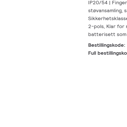
IP20/54 | Finge
støvansamling, s
Sikkerhetsklasse
2-pols, Klar for
batterisett som
Bestillingskode:
Full bestillings