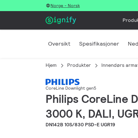
Norge - Norsk
Produ
Oversikt
Spesifikasjoner
Ned
Hjem
Produkter
Innendørs arma
CoreLine Downlight gen5
Philips CoreLine 
3000 K, DALI, UGR1
DN142B 10S/830 PSD-E UGR19