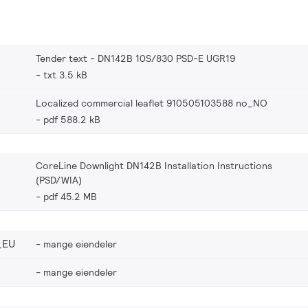
Tender text - DN142B 10S/830 PSD-E UGR19
txt 3.5 kB
Localized commercial leaflet 910505103588 no_NO
pdf 588.2 kB
CoreLine Downlight DN142B Installation Instructions
(PSD/WIA)
pdf 45.2 MB
_EU
mange eiendeler
mange eiendeler