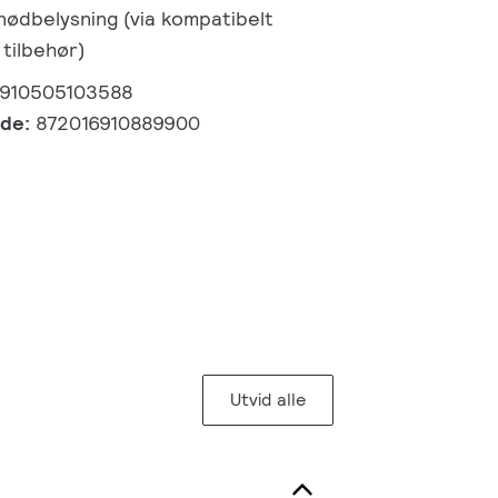
 nødbelysning (via kompatibelt
 tilbehør)
910505103588
kode:
872016910889900
Utvid alle