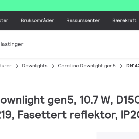
kter
Bruksområder
Ressurssenter
Bærekraft
lastinger
turer
Downlights
CoreLine Downlight gen5
DN14
Downlight gen5, 10.7 W, D15
9, Fasettert reflektor, IP