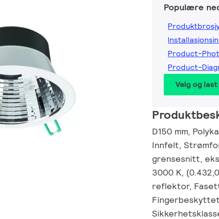
Populære ned
Produktbrosj
Installasjonsi
Product-Pho
Product-Dia
Velg og last
Produktbesk
D150 mm, Polykar
Innfelt, Strømf
grensesnitt, eks
3000 K, (0.432,
reflektor, Faset
Fingerbeskyttet,
Sikkerhetsklasse