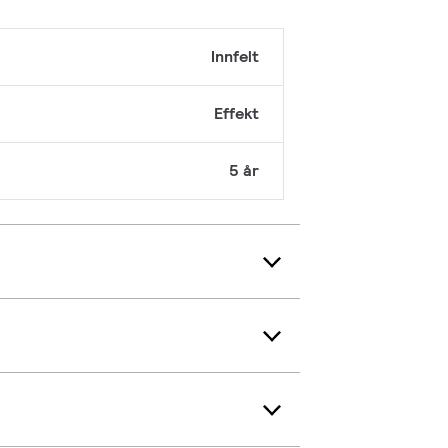
Innfelt
Effekt
5 år