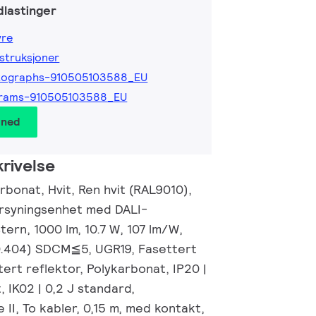
lastinger
yre
nstruksjoner
tographs-910505103588_EU
grams-910505103588_EU
 ned
rivelse
bonat, Hvit, Ren hvit (RAL9010),
orsyningsenhet med DALI-
tern, 1000 lm, 10.7 W, 107 lm/W,
0.404) SDCM≦5, UGR19, Fasettert
tert reflektor, Polykarbonat, IP20 |
 IK02 | 0,2 J standard,
 II, To kabler, 0,15 m, med kontakt,