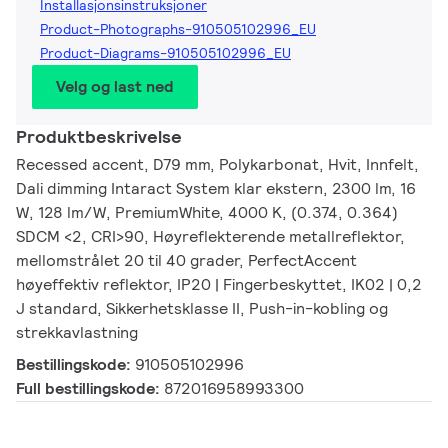
Installasjonsinstruksjoner
Product-Photographs-910505102996_EU
Product-Diagrams-910505102996_EU
Velg og last ned
Produktbeskrivelse
Recessed accent, D79 mm, Polykarbonat, Hvit, Innfelt,
Dali dimming Intaract System klar ekstern, 2300 lm, 16
W, 128 lm/W, PremiumWhite, 4000 K, (0.374, 0.364)
SDCM <2, CRI>90, Høyreflekterende metallreflektor,
mellomstrålet 20 til 40 grader, PerfectAccent
høyeffektiv reflektor, IP20 | Fingerbeskyttet, IK02 | 0,2
J standard, Sikkerhetsklasse II, Push-in-kobling og
strekkavlastning
Bestillingskode:
910505102996
Full bestillingskode:
872016958993300