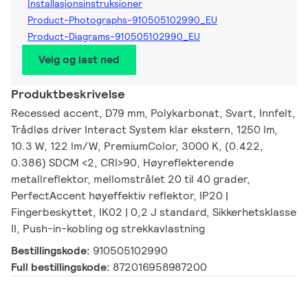
Installasjonsinstruksjoner
Product-Photographs-910505102990_EU
Product-Diagrams-910505102990_EU
Velg og last ned
Produktbeskrivelse
Recessed accent, D79 mm, Polykarbonat, Svart, Innfelt,
Trådløs driver Interact System klar ekstern, 1250 lm,
10.3 W, 122 lm/W, PremiumColor, 3000 K, (0.422,
0.386) SDCM <2, CRI>90, Høyreflekterende
metallreflektor, mellomstrålet 20 til 40 grader,
PerfectAccent høyeffektiv reflektor, IP20 |
Fingerbeskyttet, IK02 | 0,2 J standard, Sikkerhetsklasse
II, Push-in-kobling og strekkavlastning
Bestillingskode:
910505102990
Full bestillingskode:
872016958987200