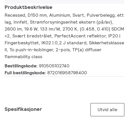
Produktbeskrivelse
Recessed, D150 mm, Aluminium, Svart, Pulverbelegg, ett
lag, Innfelt, Strømforsyningsenhet ekstern (på/av),
2600 lm, 19.6 W, 133 lm/W, 2700 K, (0.458, 0.410) SDCM
<2, Svært bredstrålet, PerfectAccent reflektor, IP20 |
Fingerbeskyttet, IK02 | 0,2 J standard, Sikkerhetsklasse
II, To push-in-koblinger, 2-pols, TP(a) diffuser
flammability class
Bestillingskode:
910505102740
Full bestillingskode:
872016958798400
Spesifikasjoner
Utvid alle