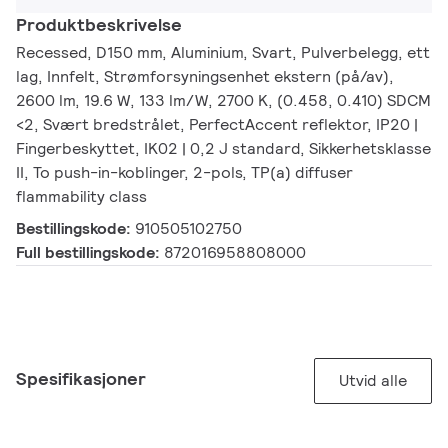
Produktbeskrivelse
Recessed, D150 mm, Aluminium, Svart, Pulverbelegg, ett
lag, Innfelt, Strømforsyningsenhet ekstern (på/av),
2600 lm, 19.6 W, 133 lm/W, 2700 K, (0.458, 0.410) SDCM
<2, Svært bredstrålet, PerfectAccent reflektor, IP20 |
Fingerbeskyttet, IK02 | 0,2 J standard, Sikkerhetsklasse
II, To push-in-koblinger, 2-pols, TP(a) diffuser
flammability class
Bestillingskode:
910505102750
Full bestillingskode:
872016958808000
Spesifikasjoner
Utvid alle