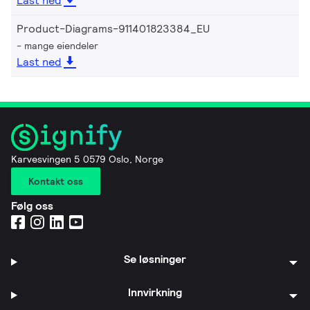
Last ned
Product-Diagrams-911401823384_EU
mange eiendeler
Last ned
Karvesvingen 5 0579 Oslo, Norge
Kontakt oss
Følg oss
Se løsninger
Innvirkning