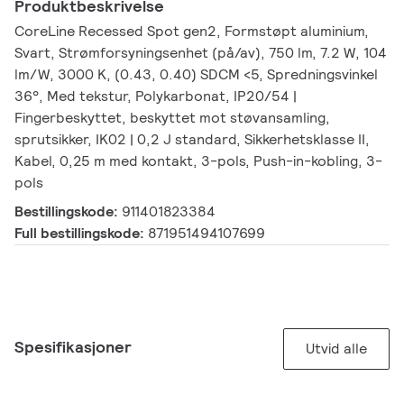
Produktbeskrivelse
CoreLine Recessed Spot gen2, Formstøpt aluminium,
Svart, Strømforsyningsenhet (på/av), 750 lm, 7.2 W, 104
lm/W, 3000 K, (0.43, 0.40) SDCM <5, Spredningsvinkel
36°, Med tekstur, Polykarbonat, IP20/54 |
Fingerbeskyttet, beskyttet mot støvansamling,
sprutsikker, IK02 | 0,2 J standard, Sikkerhetsklasse II,
Kabel, 0,25 m med kontakt, 3-pols, Push-in-kobling, 3-
pols
Bestillingskode:
911401823384
Full bestillingskode:
871951494107699
Spesifikasjoner
Utvid alle