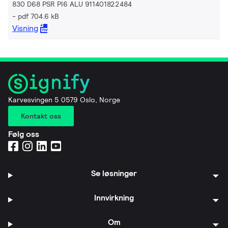
830 D68 PSR PI6 ALU 911401822484
pdf 704.6 kB
Visning
Karvesvingen 5 0579 Oslo, Norge
Kontakt oss
Følg oss
Se løsninger
Innvirkning
Om