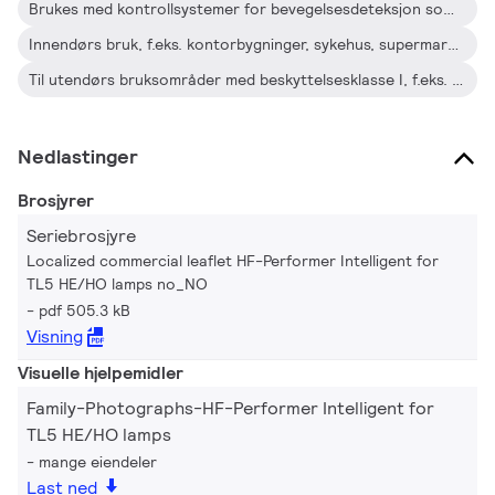
Brukes med kontrollsystemer for bevegelsesdeteksjon som Philips OccuPlus
Innendørs bruk, f.eks. kontorbygninger, sykehus, supermarkeder, varehus og skoler
Til utendørs bruksområder med beskyttelsesklasse I, f.eks. industriområder og parkeringsplasser
Nedlastinger
Brosjyrer
Seriebrosjyre
Localized commercial leaflet HF-Performer Intelligent for
TL5 HE/HO lamps no_NO
pdf 505.3 kB
Visning
Visuelle hjelpemidler
Family-Photographs-HF-Performer Intelligent for
TL5 HE/HO lamps
mange eiendeler
Last ned