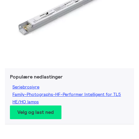
Populære nedlastinger
Seriebrosjyre
Family-Photographs-HF-Performer Intelligent for TL5
HE/HO lamps
Velg og last ned