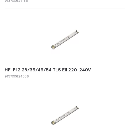
913700624166
HF-Pi 2 28/35/49/54 TL5 EII 220-240V
913700624366