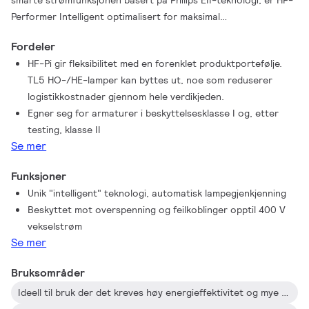
smarte strømfunksjonen basert på Philips EII-teknologi, er HF-
Performer Intelligent optimalisert for maksimal
systemeffektivitet (CELMA EEI A2 BAT) i kombinasjon med TL5-
Fordeler
og TL5 Eco-lamper.
HF-Pi gir fleksibilitet med en forenklet produktportefølje.
TL5 HO-/HE-lamper kan byttes ut, noe som reduserer
logistikkostnader gjennom hele verdikjeden.
Egner seg for armaturer i beskyttelsesklasse I og, etter
testing, klasse II
Se mer
Funksjoner
Unik "intelligent" teknologi, automatisk lampegjenkjenning
Beskyttet mot overspenning og feilkoblinger opptil 400 V
vekselstrøm
Se mer
Bruksområder
Ideell til bruk der det kreves høy energieffektivitet og mye omkobling: