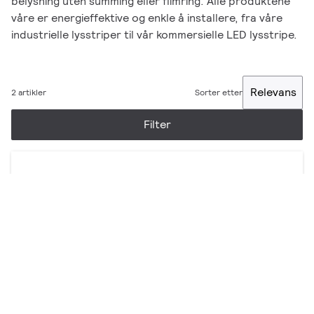
belysning uten summing eller flimring. Alle produktene
våre er energieffektive og enkle å installere, fra våre
industrielle lysstriper til vår kommersielle LED lysstripe.
Relevans
2 artikler
Sorter etter
Filter