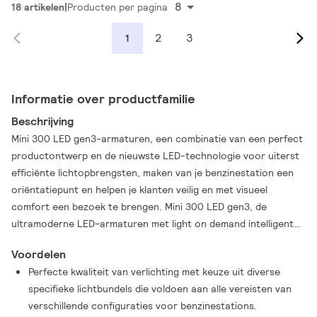
8
18 artikelen
Producten per pagina
2
3
1
Informatie over productfamilie
Beschrijving
Mini 300 LED gen3-armaturen, een combinatie van een perfect
productontwerp en de nieuwste LED-technologie voor uiterst
efficiënte lichtopbrengsten, maken van je benzinestation een
oriëntatiepunt en helpen je klanten veilig en met visueel
comfort een bezoek te brengen. Mini 300 LED gen3, de
ultramoderne LED-armaturen met light on demand intelligente
bewegingsdetectie, tilt energiebesparing naar een hoger
Voordelen
niveau door te dimmen, maar zorgt tegelijkertijd voor
Perfecte kwaliteit van verlichting met keuze uit diverse
voldoende verlichting voor oriëntatie en veiligheid. De
specifieke lichtbundels die voldoen aan alle vereisten van
lichtscenario's kunnen bij de eerste installatie of tijdens de
verschillende configuraties voor benzinestations.
levensduur van de producten aan je voorkeur worden