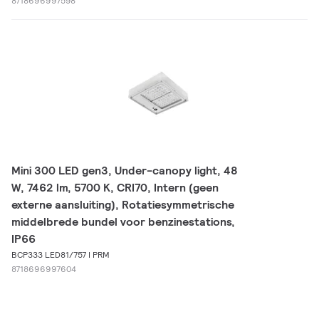
8718696997598
Mini 300 LED gen3, Under-canopy light, 48
W, 7462 lm, 5700 K, CRI70, Intern (geen
externe aansluiting), Rotatiesymmetrische
middelbrede bundel voor benzinestations,
IP66
BCP333 LED81/757 I PRM
8718696997604