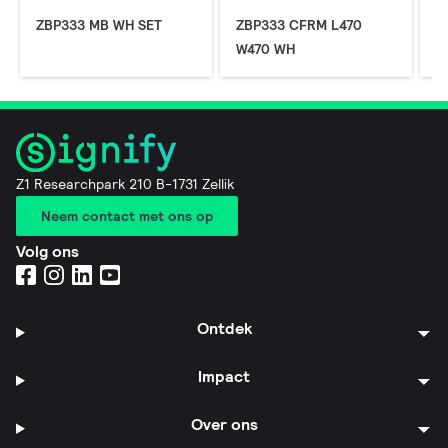
ZBP333 MB WH SET
ZBP333 CFRM L470
Z
W470 WH
W
Z1 Researchpark 210 B-1731 Zellik
Neem contact met ons op
Volg ons
Ontdek
Impact
Over ons