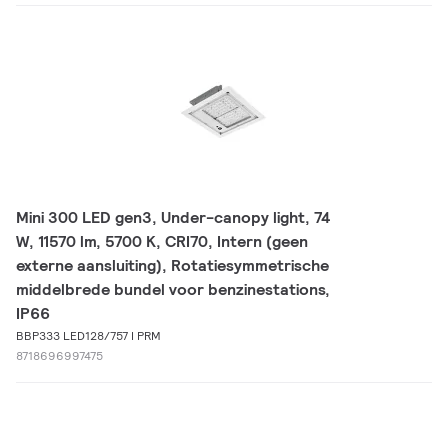
Mini 300 LED gen3, Under-canopy light, 74
W, 11570 lm, 5700 K, CRI70, Intern (geen
externe aansluiting), Rotatiesymmetrische
middelbrede bundel voor benzinestations,
IP66
BBP333 LED128/757 I PRM
8718696997475