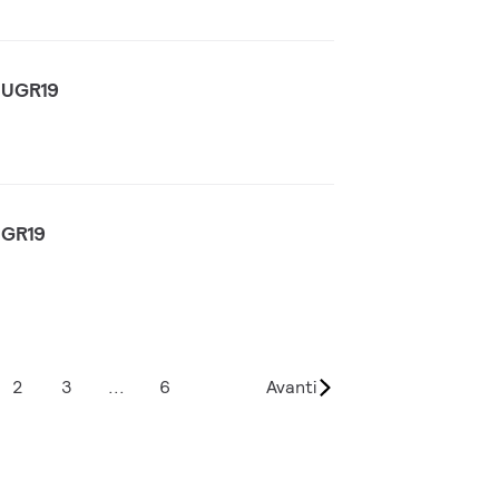
, UGR19
UGR19
2
3
...
6
Avanti