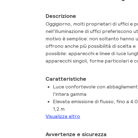
Descrizione
Oggigiorno, molti proprietari di uffici e p
nell'illuminazione di uffici preferiscono util
motivo è semplice: non soltanto hanno u
offrono anche più possibilità di scelta e 
possibile: apparecchi e linee di luce lung
apparecchi singoli, forme particolari e co
tutti questi vantaggi sono disponibili a 
rispetto delle norme sull'illuminazione deg
Caratteristiche
straordinaria gamma di linee di luce con 
Luce confortevole con abbagliament
sottile e un'emissione elevata, perfetta p
l'intera gamma
ambienti di lavoro. Grazie a una luce conf
Elevata emissione di flusso, fino a 4.
abbagliamento, non affatica la vista e s
1,2 m
KeyLine è pertanto la scelta ideale per le
Visualizza altro
montaggio singolo, a sospensione o inst
che offre massima flessibilità e possibilità 
Avvertenze e sicurezza
progettazione di KeyLine si ritrova nell'a