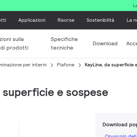
L
tti
Applicazioni
Risorse
Sostenibilità
La n
ioni sulla
Specifiche
Download
Acc
 di prodotti
tecniche
minazione per interni
Plafone
KeyLine, da superficie
a superficie e sospese
Download pop
Opuscolo dell