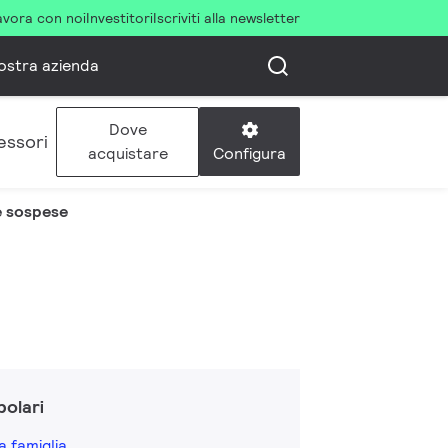
avora con noi
Investitori
Iscriviti alla newsletter
ostra azienda
Dove
essori
Configura
acquistare
 e sospese
olari
a famiglia