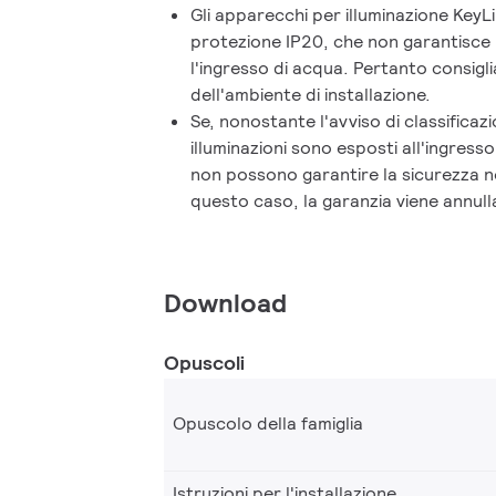
lunghezze, colori ed emissioni luminose, 
Gli apparecchi per illuminazione KeyL
dritte. Tutti i modelli hanno un'efficienza
protezione IP20, che non garantisce
lm/W e l'opzione di upgrade con sistemi 
l'ingresso di acqua. Pertanto consigli
wireless. Se a ciò si aggiunge il prezzo a
dell'ambiente di installazione.
un ottimo rapporto qualità-prezzo con u
Se, nonostante l'avviso di classificaz
eccezionale.
illuminazioni sono esposti all'ingresso
non possono garantire la sicurezza né
questo caso, la garanzia viene annull
Download
Opuscoli
Opuscolo della famiglia
Istruzioni per l'installazione