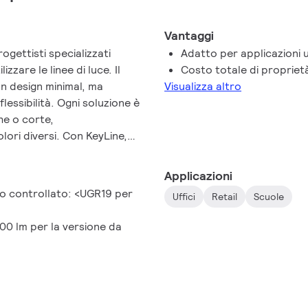
Vantaggi
rogettisti specializzati
Adatto per applicazioni u
izzare le linee di luce. Il
Costo totale di propriet
n design minimal, ma
Visualizza altro
flessibilità. Ogni soluzione è
he o corte,
lori diversi. Con KeyLine,
un prezzo competitivo nel
li uffici. Keyline è una
Applicazioni
un design minimalistico e
o controllato: <UGR19 per
Uffici
Retail
Scuole
er illuminare al meglio gli
ortevole con livelli bassi di
000 lm per la versione da
oddisfa la norma UGR19.
 applicazioni in linea o
allata a soffitto. Una gamma
illimitate. La flessibilità di
mpia possibilità di scelta di