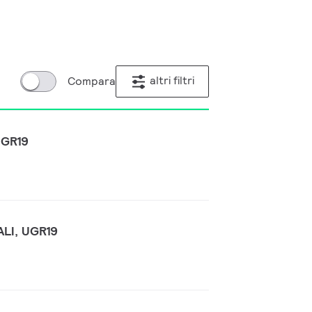
altri filtri
Compara
UGR19
ALI, UGR19