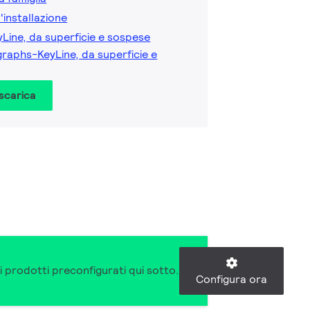
l'installazione
yLine, da superficie e sospese
raphs-KeyLine, da superficie e
 scarica
i prodotti preconfigurati qui sotto.
Configura ora