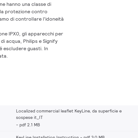
incluse forme a L e linee
ine hanno una classe di
 di sistema elevata fino a 130
 la protezione contro
di controllo e connettività
amo di controllare l'idoneità
ccattivante, KeyLine assicura
n costo totale di proprietà
ione IPX0, gli apparecchi per
 di acqua, Philips e Signify
 escludere guasti. In
ata.
Localized commercial leaflet KeyLine, da superficie e
sospese it_IT
pdf 2.1 MB
KeyLine Installation Instruction
pdf 3.0 MB