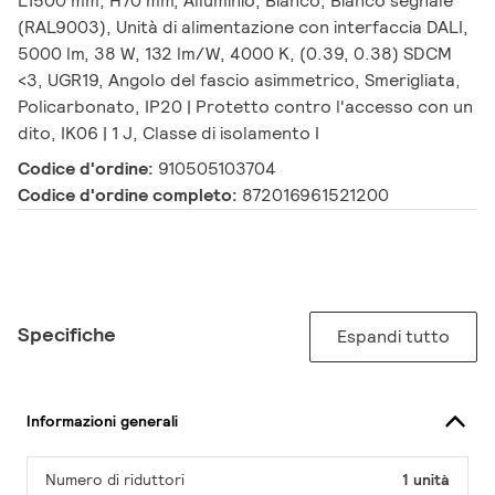
L1500 mm; H70 mm, Alluminio, Bianco, Bianco segnale
(RAL9003), Unità di alimentazione con interfaccia DALI,
5000 lm, 38 W, 132 lm/W, 4000 K, (0.39, 0.38) SDCM
<3, UGR19, Angolo del fascio asimmetrico, Smerigliata,
Policarbonato, IP20 | Protetto contro l'accesso con un
dito, IK06 | 1 J, Classe di isolamento I
Codice d'ordine:
910505103704
Codice d'ordine completo:
872016961521200
Specifiche
Espandi tutto
Informazioni generali
Numero di riduttori
1 unità