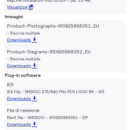
KeyLine Installation Instruction
pdf 3.0 MB
Visualizza
Immagini
Product-Photographs-910925868352_EU
Risorse multiple
Downloads
Product-Diagrams-910925868352_EU
Risorse multiple
Downloads
Plug-in software
IES
IES File - SM350C 27S/840 PSU PCS L1200 BK
IES
Downloads
File di revisione
Revit file - SM350CI - 910925868352
ZIP
Downloads