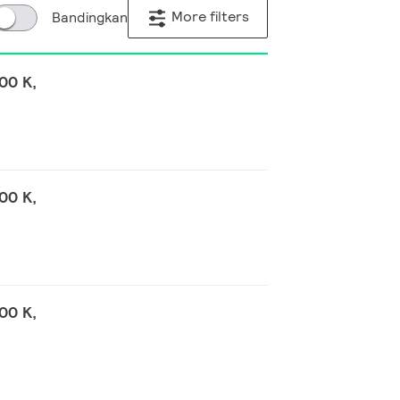
More filters
Bandingkan
00 K,
00 K,
00 K,