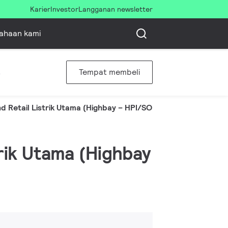
Karier
Investor
Langganan newsletter
ahaan kami
s
Tempat membeli
nd Retail Listrik Utama (Highbay – HPI/SON/HPL)
trik Utama (Highbay