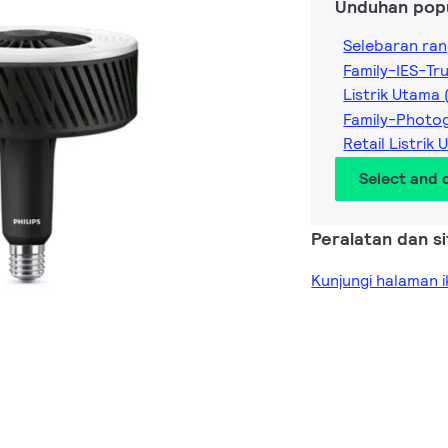
Unduhan pop
Selebaran ran
Family-IES-Tr
Listrik Utama
Family-Photog
Retail Listri
Select and
Peralatan dan s
Kunjungi halaman i