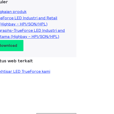
uler
gkaian produk
ueForce LED Industri and Retail
 (Highbay – HPI/SON/HPL)
raphs-TrueForce LED Industri and
k Utama (Highbay – HPI/SON/HPL)
 download
itus web terkait
khtisar LED TrueForce kami