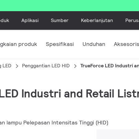
oduk
Aplikasi
Sumber
Keberlanjutan
Perus
ngkaian produk
Spesifikasi
Unduhan
Aksesori
g LED
Penggantian LED HID
TrueForce LED Industri a
LED Industri and Retail Lis
n lampu Pelepasan Intensitas Tinggi (HID)