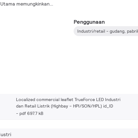
k Utama memungkinkan
bah fixture atau ballast EM
si lebih lanjut). MASTER –
Penggunaan
l dengan ballast EM 250W
Industri/retail - gudang, pabr
n retrofit tersebut.
Localized commercial leaflet TrueForce LED Industri
dan Retail Listrik (Highbay – HPI/SON/HPL) id_ID
pdf 697.7 kB
ustri