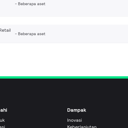
Beberapa aset
Retail
Beberapa aset
jahi
Dampak
uk
Inovasi
asi
Keberlanjutan