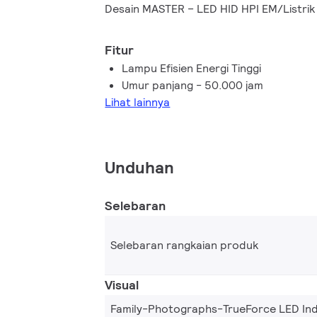
Desain MASTER – LED HID HPI EM/Listri
retrofit langsung lampu HID tanpa mengu
(lihat panduan pemasangan untuk informa
Fitur
Lampu LED HID HPI EM/Mains kompatibe
Lampu Efisien Energi Tinggi
dan 400W untuk memaksimalkan kelayaka
Umur panjang - 50.000 jam
Lihat lainnya
Unduhan
Selebaran
Selebaran rangkaian produk
Visual
Family-Photographs-TrueForce LED Ind