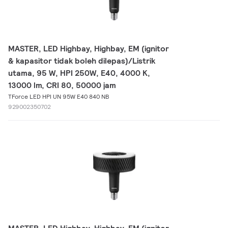
MASTER, LED Highbay, Highbay, EM (ignitor
& kapasitor tidak boleh dilepas)/Listrik
utama, 95 W, HPI 250W, E40, 4000 K,
13000 lm, CRI 80, 50000 jam
TForce LED HPI UN 95W E40 840 NB
929002350702