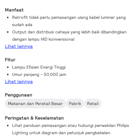
secara langsung tanpa mengubah peralatan atau
Manfaat
perlengkapan. MASTER – Lampu LED HID HPI UN kompatibel
Retrofit tidak perlu pemasangan ulang kabel luminer yang
dengan perlengkapan EM 250W dan 400W untuk
sudah ada
memaksimalkan kelayakan retrofit tersebut. Logika pintar
Output dan distribusi cahaya yang lebih baik dibandingkan
penyalaan menghilangkan kegagalan penyalaan dan penyalaan
dengan lampu HID konvensional
berkelanjutan, yang dapat menimbulkan risiko panas berlebih
Lihat lainnya
dan EMI. Berbagai pilihan sudut berkas cahaya dan indeks
renderasi warna tinggi meningkatkan distribusi pencahayaan
Fitur
dalam aplikasi ruang medium dan tinggi sekaligus menciptakan
Lampu Efisien Energi Tinggi
lingkungan yang nyaman, aman, dan sangat produktif.
Umur panjang - 50.000 jam
Lihat lainnya
Penggunaan
Makanan dan Peretail Besar
Pabrik
Retail
Peringatan & Keselamatan
Lihat panduan pemasangan atau hubungi perwakilan Philips
Lighting untuk diagram dan petunjuk pengkabelan.