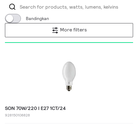
Bandingkan
More filters
SON 70W/220 I E27 1CT/24
928150108828