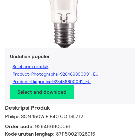
Unduhan populer
Selebaran produk
Product-Photographs-928486800091_EU
Product-Diagrams-928486800091_EU
Select and download
Deskripsi Produk
Philips SON 150W E E40 CO 1SL/12
Order code:
928486800091
Kode urutan lengkap:
871150021028915