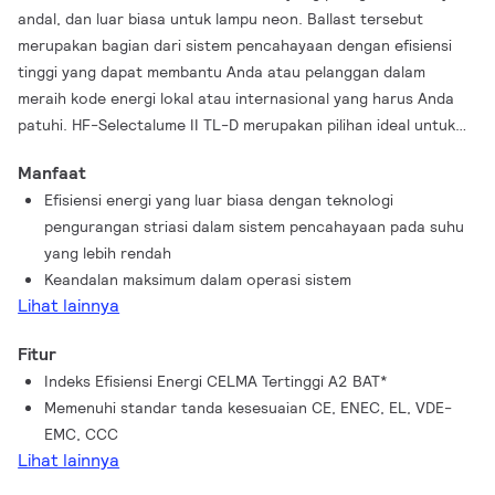
andal, dan luar biasa untuk lampu neon. Ballast tersebut
merupakan bagian dari sistem pencahayaan dengan efisiensi
tinggi yang dapat membantu Anda atau pelanggan dalam
meraih kode energi lokal atau internasional yang harus Anda
patuhi. HF-Selectalume II TL-D merupakan pilihan ideal untuk
berbagai aplikasi konstruksi dan retrofit baru dalam sektor
Manfaat
komersial, termasuk pemasangan permukaan umum atau
Efisiensi energi yang luar biasa dengan teknologi
pencahayaan kantor, tempat parkir, gudang, aplikasi kedap air,
pengurangan striasi dalam sistem pencahayaan pada suhu
dan aplikasi lainnya.
yang lebih rendah
Keandalan maksimum dalam operasi sistem
Lihat lainnya
Fitur
Indeks Efisiensi Energi CELMA Tertinggi A2 BAT*
Memenuhi standar tanda kesesuaian CE, ENEC, EL, VDE-
EMC, CCC
Lihat lainnya