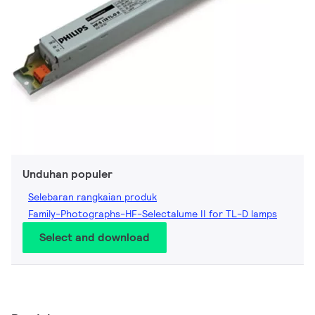
Unduhan populer
Selebaran rangkaian produk
Family-Photographs-HF-Selectalume II for TL-D lamps
Select and download