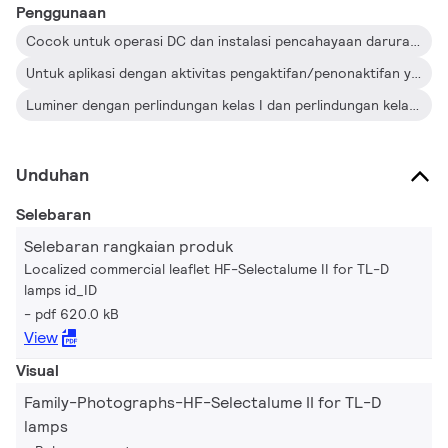
Penggunaan
Cocok untuk operasi DC dan instalasi pencahayaan darurat; kepatuhan penuh dengan persyaratan pencahayaan darurat yang sesuai dengan EN 61347-2-3 -lampiran J
Untuk aplikasi dengan aktivitas pengaktifan/penonaktifan yang tinggi, misalnya bila perangkat kontrol deteksi gerakan digunakan
Luminer dengan perlindungan kelas I dan perlindungan kelas II digunakan di gedung perkantoran, rumah sakit, supermarket, department store, pabrik, dan sekolah
Unduhan
Selebaran
Selebaran rangkaian produk
Localized commercial leaflet HF-Selectalume II for TL-D
lamps id_ID
pdf 620.0 kB
View
Visual
Family-Photographs-HF-Selectalume II for TL-D
lamps