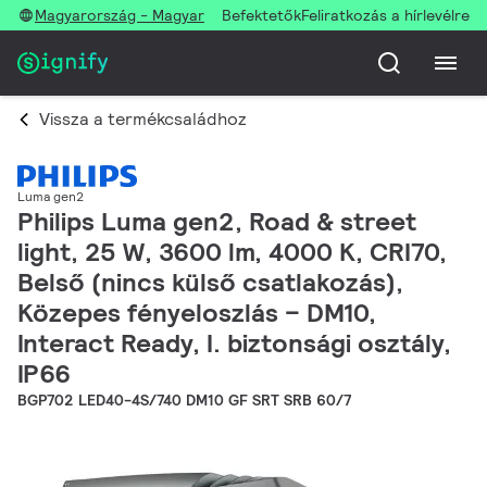
Magyarország - Magyar
Befektetők
Feliratkozás a hírlevélre
Vissza a termékcsaládhoz
Luma gen2
Philips Luma gen2, Road & street
light, 25 W, 3600 lm, 4000 K, CRI70,
Belső (nincs külső csatlakozás),
Közepes fényeloszlás – DM10,
Interact Ready, I. biztonsági osztály,
IP66
BGP702 LED40-4S/740 DM10 GF SRT SRB 60/7