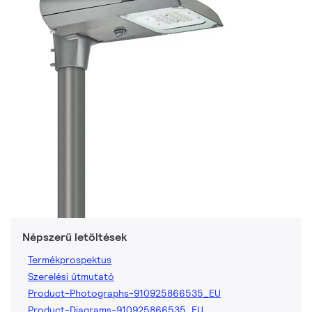
Népszerű letöltések
Termékprospektus
Szerelési útmutató
Product-Photographs-910925866535_EU
Product-Diagrams-910925866535_EU