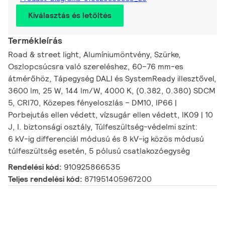
Kiválasztás és letöltés
Termékleírás
Road & street light, Alumíniumöntvény, Szürke,
Oszlopcsúcsra való szereléshez, 60–76 mm-es
átmérőhöz, Tápegység DALI és SystemReady illesztővel,
3600 lm, 25 W, 144 lm/W, 4000 K, (0.382, 0.380) SDCM
5, CRI70, Közepes fényeloszlás – DM10, IP66 |
Porbejutás ellen védett, vízsugár ellen védett, IK09 | 10
J, I. biztonsági osztály, Túlfeszültség-védelmi szint:
6 kV-ig differenciál módusú és 8 kV-ig közös módusú
túlfeszültség esetén, 5 pólusú csatlakozóegység
Rendelési kód:
910925866535
Teljes rendelési kód:
871951405967200