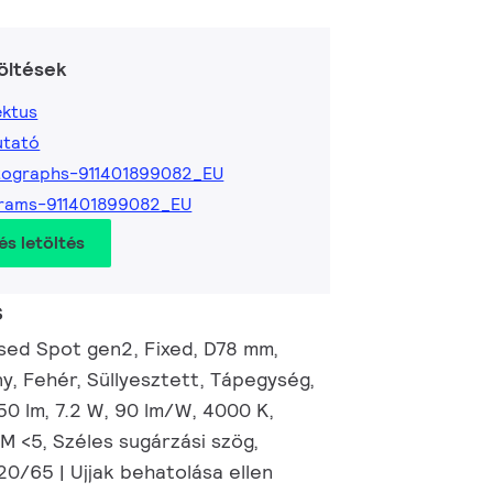
öltések
ktus
utató
tographs-911401899082_EU
rams-911401899082_EU
és letöltés
s
ed Spot gen2, Fixed, D78 mm,
y, Fehér, Süllyesztett, Tápegység,
50 lm, 7.2 W, 90 lm/W, 4000 K,
M <5, Széles sugárzási szög,
20/65 | Ujjak behatolása ellen