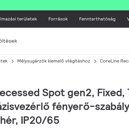
lmazási területek
Források
Fenntarthatóság
V
öltések
stek
Mélysugárzók kiemelő világításhoz
CoreLine Rec
Recessed Spot gen2, Fixed,
ázisvezérlő fényerő-szabály
ehér, IP20/65