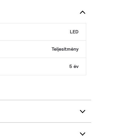
LED
Teljesítmény
5 év