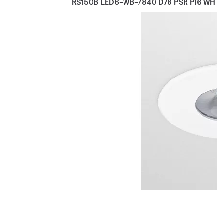
RS150B LED6-WB-/840 D78 PSR PI6 WH