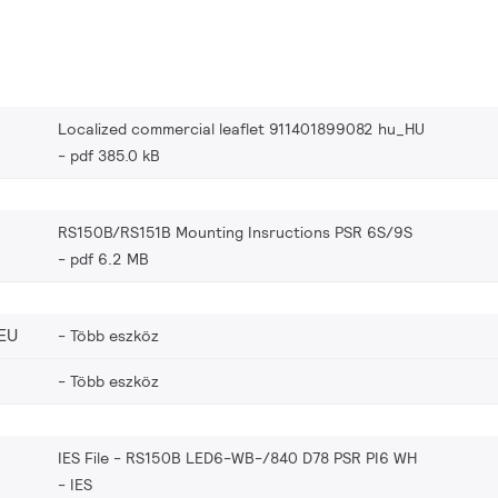
Localized commercial leaflet 911401899082 hu_HU
pdf 385.0 kB
RS150B/RS151B Mounting Insructions PSR 6S/9S
pdf 6.2 MB
EU
Több eszköz
Több eszköz
IES File - RS150B LED6-WB-/840 D78 PSR PI6 WH
IES