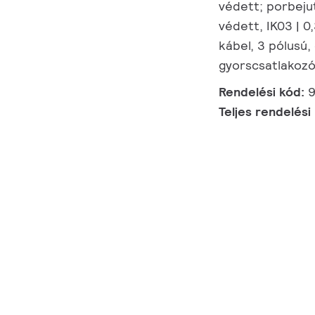
védett; porbejut
védett, IK03 | 0,
kábel, 3 pólusú,
gyorscsatlakozó
Rendelési kód:
9
Teljes rendelési