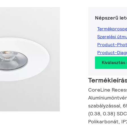
Népszerű let
Termékprospe
Szerelési útm
Product-Pho
Product-Diag
Kiválasztás 
Termékleírá
CoreLine Recess
Alumíniumöntvén
szabályzással, 6
(0.38, 0.38) SDC
Polikarbonát, IP