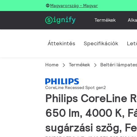
Magyarország - Magyar
Termékek
Alka
Áttekintés
Specifikációk
Let
Home
Termékek
Beltéri lámpate
CoreLine Recessed Spot gen2
Philips CoreLine 
650 lm, 4000 K, F
sugárzási szög, F