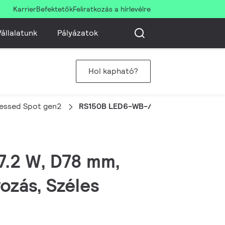
Karrier
Befektetők
Feliratkozás a hírlevélre
állalatunk
Pályázatok
Hol kapható?
essed Spot gen2
RS150B LED6-WB-/840 D78 PSR PI6 W
 7.2 W, D78 mm,
ozás, Széles