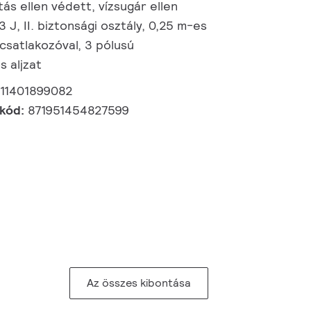
ás ellen védett, vízsugár ellen
3 J, II. biztonsági osztály, 0,25 m-es
 csatlakozóval, 3 pólusú
s aljzat
11401899082
 kód:
871951454827599
Az összes kibontása