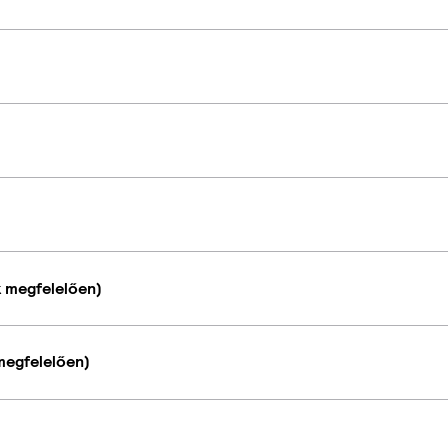
k megfelelően)
megfelelően)