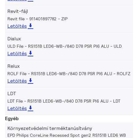
Revit-fájl
Revit file - 911401897782
ZIP
Letöltés
Dialux
ULD File - RS151B LED6-WB-/840 D78 PSR PI6 ALU
ULD
Letöltés
Relux
ROLF File - RS151B LED6-WB-/840 D78 PSR PI6 ALU
ROLFZ
Letöltés
LDT
LDT File - RS151B LED6-WB-/840 D78 PSR PI6 ALU
LDT
Letöltés
Egyéb
Környezetvédelmi terméktanúsítvány
EPD Philips CoreLine Recessed Spot gen2 RS151B LED6 WB