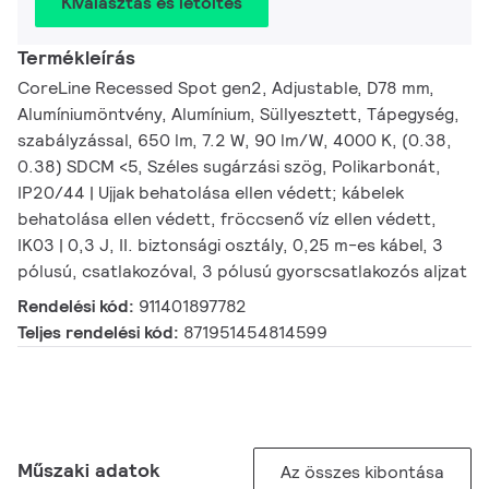
Kiválasztás és letöltés
Termékleírás
CoreLine Recessed Spot gen2, Adjustable, D78 mm,
Alumíniumöntvény, Alumínium, Süllyesztett, Tápegység,
szabályzással, 650 lm, 7.2 W, 90 lm/W, 4000 K, (0.38,
0.38) SDCM <5, Széles sugárzási szög, Polikarbonát,
IP20/44 | Ujjak behatolása ellen védett; kábelek
behatolása ellen védett, fröccsenő víz ellen védett,
IK03 | 0,3 J, II. biztonsági osztály, 0,25 m-es kábel, 3
pólusú, csatlakozóval, 3 pólusú gyorscsatlakozós aljzat
Rendelési kód:
911401897782
Teljes rendelési kód:
871951454814599
Műszaki adatok
Az összes kibontása