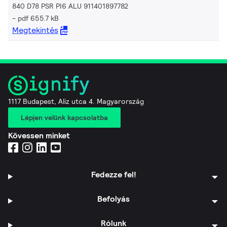
840 D78 PSR PI6 ALU 911401897782
pdf 655.7 kB
Megtekintés
1117 Budapest, Aliz utca 4. Magyarország
Lépjen velünk kapcsolatba
Kövessen minket
Fedezze fel!
Befolyás
Rólunk