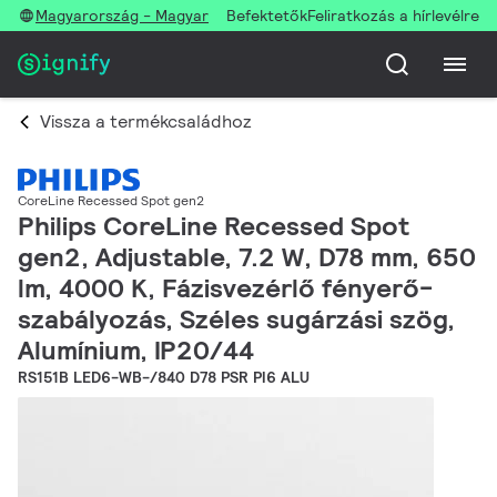
Magyarország - Magyar
Befektetők
Feliratkozás a hírlevélre
Vissza a termékcsaládhoz
CoreLine Recessed Spot gen2
Philips CoreLine Recessed Spot
gen2, Adjustable, 7.2 W, D78 mm, 650
lm, 4000 K, Fázisvezérlő fényerő-
szabályozás, Széles sugárzási szög,
Alumínium, IP20/44
RS151B LED6-WB-/840 D78 PSR PI6 ALU