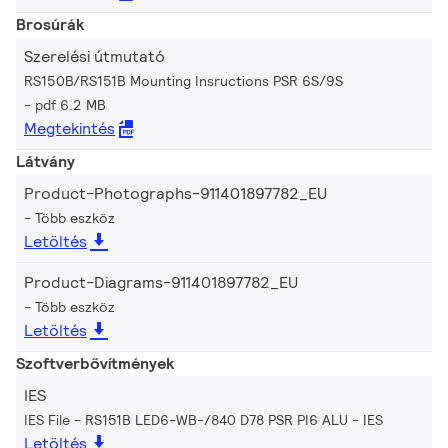
Brosúrák
Szerelési útmutató
RS150B/RS151B Mounting Insructions PSR 6S/9S
pdf 6.2 MB
Megtekintés
Látvány
Product-Photographs-911401897782_EU
Több eszköz
Letöltés
Product-Diagrams-911401897782_EU
Több eszköz
Letöltés
Szoftverbővítmények
IES
IES File - RS151B LED6-WB-/840 D78 PSR PI6 ALU
IES
Letöltés