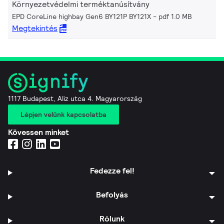
Környezetvédelmi terméktanúsítvány
EPD CoreLine highbay Gen6 BY121P BY121X
pdf 1.0 MB
Megtekintés
1117 Budapest, Aliz utca 4. Magyarország
Lépjen velünk kapcsolatba
Kövessen minket
Fedezze fel!
Befolyás
Rólunk