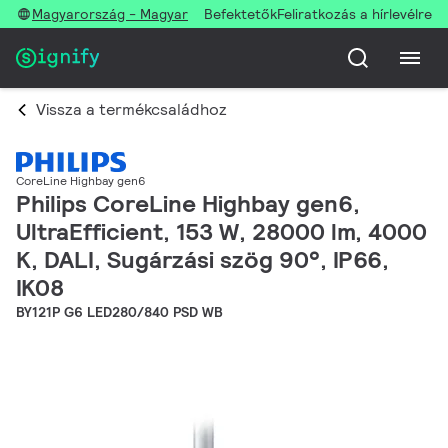
Magyarország - Magyar
Befektetők
Feliratkozás a hírlevélre
Vissza a termékcsaládhoz
CoreLine Highbay gen6
Philips CoreLine Highbay gen6,
UltraEfficient, 153 W, 28000 lm, 4000
K, DALI, Sugárzási szög 90°, IP66,
IK08
BY121P G6 LED280/840 PSD WB