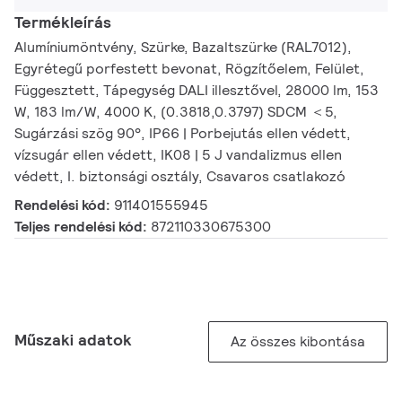
Termékleírás
Alumíniumöntvény, Szürke, Bazaltszürke (RAL7012),
Egyrétegű porfestett bevonat, Rögzítőelem, Felület,
Függesztett, Tápegység DALI illesztővel, 28000 lm, 153
W, 183 lm/W, 4000 K, (0.3818,0.3797) SDCM ＜5,
Sugárzási szög 90°, IP66 | Porbejutás ellen védett,
vízsugár ellen védett, IK08 | 5 J vandalizmus ellen
védett, I. biztonsági osztály, Csavaros csatlakozó
Rendelési kód:
911401555945
Teljes rendelési kód:
872110330675300
Műszaki adatok
Az összes kibontása