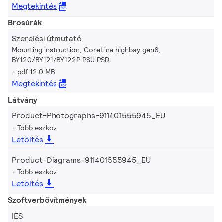
Megtekintés
Brosúrák
Szerelési útmutató
Mounting instruction, CoreLine highbay gen6,
BY120/BY121/BY122P PSU PSD
pdf 12.0 MB
Megtekintés
Látvány
Product-Photographs-911401555945_EU
Több eszköz
Letöltés
Product-Diagrams-911401555945_EU
Több eszköz
Letöltés
Szoftverbővítmények
IES