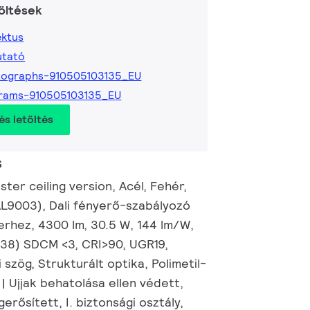
öltések
ktus
utató
tographs-910505103135_EU
grams-910505103135_EU
és letöltés
s
ter ceiling version, Acél, Fehér,
AL9003), Dali fényerő-szabályozó
erhez, 4300 lm, 30.5 W, 144 lm/W,
0.38) SDCM <3, CRI>90, UGR19,
 szög, Strukturált optika, Polimetil-
 | Ujjak behatolása ellen védett,
gerősített, I. biztonsági osztály,