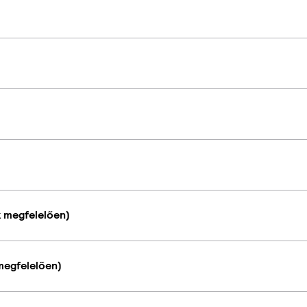
k megfelelően)
megfelelően)