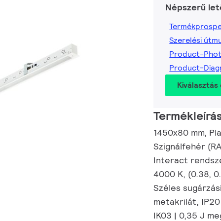
Népszerű let
Termékprospe
Szerelési útm
Product-Pho
Product-Dia
Kiválasztás 
Termékleírá
1450x80 mm, Plas
Szignálfehér (R
Interact rendsz
4000 K, (0.38, 
Széles sugárzási
metakrilát, IP20
IK03 | 0,35 J me