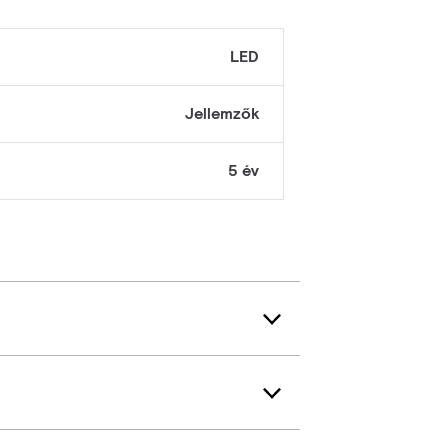
LED
Jellemzők
5 év