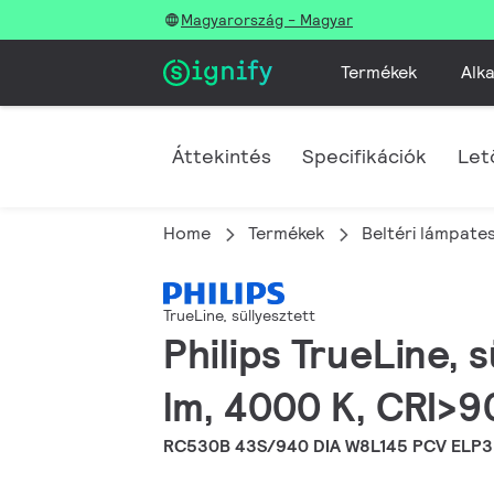
Magyarország - Magyar
Termékek
Alka
Áttekintés
Specifikációk
Let
Home
Termékek
Beltéri lámpate
TrueLine, süllyesztett
Philips TrueLine,
lm, 4000 K, CRI>9
RC530B 43S/940 DIA W8L145 PCV ELP3