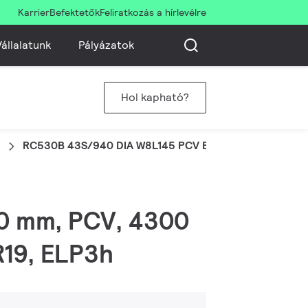
Karrier
Befektetők
Feliratkozás a hírlevélre
állalatunk
Pályázatok
Hol kapható?
RC530B 43S/940 DIA W8L145 PCV ELP3
x80 mm, PCV, 4300
R19, ELP3h