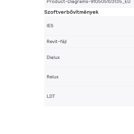
Product-Diagrams-910505103135_EU
Szoftverbővítmények
IES
Revit-fájl
Dialux
Relux
LDT