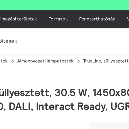
lmazási területek
Források
Fenntarthatóság
V
öltések
stek
Álmennyezeti lámpatestek​
TrueLine, süllyesztett
 süllyesztett, 30.5 W, 1450
0, DALI, Interact Ready, UG