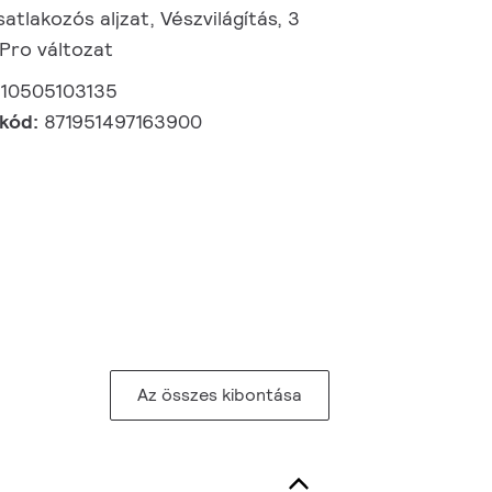
atlakozós aljzat, Vészvilágítás, 3
 Pro változat
910505103135
 kód:
871951497163900
Az összes kibontása