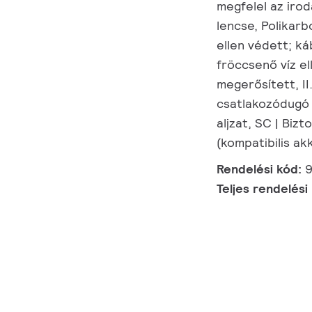
megfelel az iro
lencse, Polikarb
ellen védett; ká
fröccsenő víz el
megerősített, II.
csatlakozódugó 
aljzat, SC | Bizt
(kompatibilis a
Rendelési kód:
9
Teljes rendelési