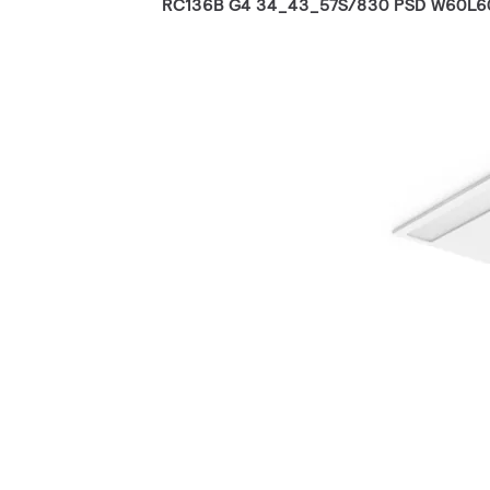
RC136B G4 34_43_57S/830 PSD W60L6