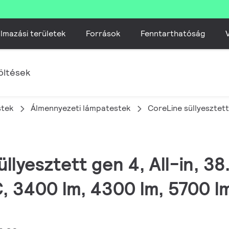
lmazási területek
Források
Fenntarthatóság
V
öltések
stek
Álmennyezeti lámpatestek​
CoreLine süllyesztett
üllyesztett gen 4, All-in, 38
3400 lm, 4300 lm, 5700 lm