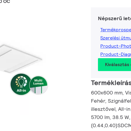
0 OC
Népszerű let
Termékprospe
Szerelési útm
Product-Phot
Product-Diag
Kiválasztás 
Termékleírá
600x600 mm, Visi
Fehér, Szignálf
illesztővel, All-
5700 lm, 38.5 W
(0.44,0.40)SDCM