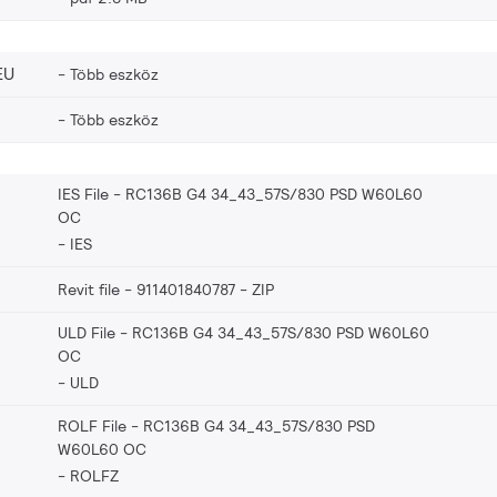
EU
Több eszköz
Több eszköz
IES File - RC136B G4 34_43_57S/830 PSD W60L60
OC
IES
Revit file - 911401840787
ZIP
ULD File - RC136B G4 34_43_57S/830 PSD W60L60
OC
ULD
ROLF File - RC136B G4 34_43_57S/830 PSD
W60L60 OC
ROLFZ