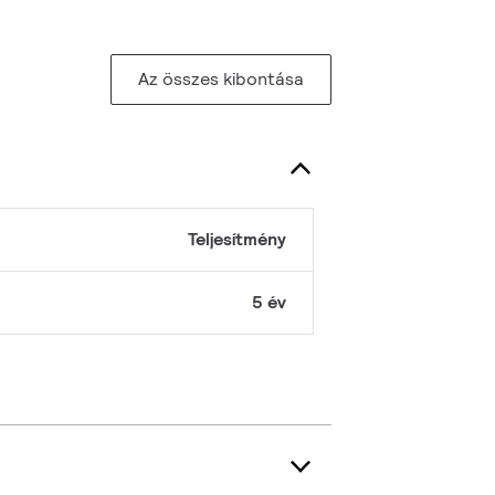
Az összes kibontása
Teljesítmény
5 év