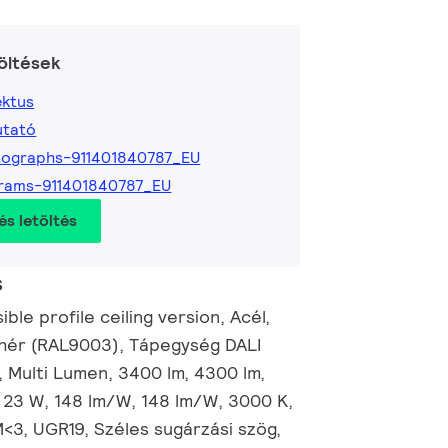
öltések
ktus
utató
ographs-911401840787_EU
rams-911401840787_EU
és letöltés
s
ble profile ceiling version, Acél,
ehér (RAL9003), Tápegység DALI
in, Multi Lumen, 3400 lm, 4300 lm,
, 23 W, 148 lm/W, 148 lm/W, 3000 K,
<3, UGR19, Széles sugárzási szög,