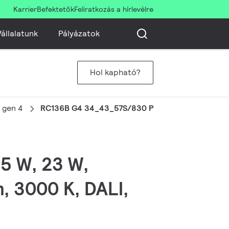
Karrier
Befektetők
Feliratkozás a hírlevélre
állalatunk
Pályázatok
Hol kapható?
 gen 4
RC136B G4 34_43_57S/830 PSD W60L60 OC
.5 W, 23 W,
, 3000 K, DALI,