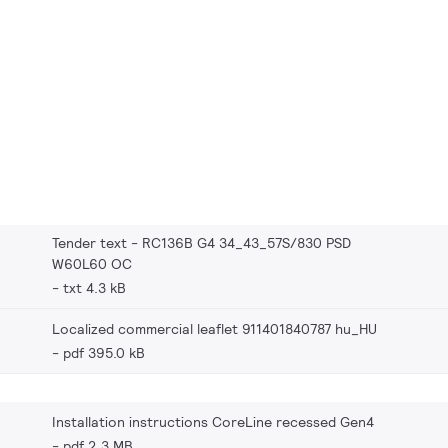
Tender text - RC136B G4 34_43_57S/830 PSD
W60L60 OC
txt 4.3 kB
Localized commercial leaflet 911401840787 hu_HU
pdf 395.0 kB
Installation instructions CoreLine recessed Gen4
pdf 2.3 MB