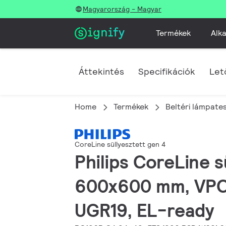
Magyarország - Magyar
Termékek
Alka
Áttekintés
Specifikációk
Let
Home
Termékek
Beltéri lámpate
CoreLine süllyesztett gen 4
Philips CoreLine s
600x600 mm, VPC, 
UGR19, EL-ready