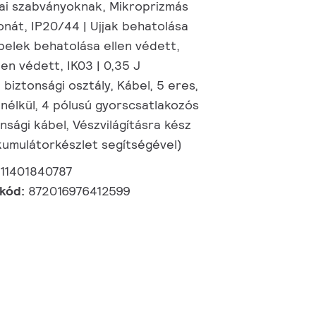
dai szabványoknak, Mikroprizmás
onát, IP20/44 | Ujjak behatolása
belek behatolása ellen védett,
len védett, IK03 | 0,35 J
 biztonsági osztály, Kábel, 5 eres,
nélkül, 4 pólusú gyorscsatlakozós
onsági kábel, Vészvilágításra kész
kkumulátorkészlet segítségével)
11401840787
 kód:
872016976412599