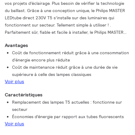
vos projets d’éclairage. Plus besoin de vérifier la technologie
du balllast. Grâce à une conception unique, le Philips MASTER
LEDtube direct 230V T5 s’installe sur des luminaires qui
fonctionnent sur secteur. Tellement simple à utiliser ! .
Parfaitement sûr, fiable et facile à installer, le Philips MASTER
LEDtube direct 230V T5 constitue une alternative idéale aux
Avantages
tubes fluorescents standard. Il offre le meilleur rapport
Coût de fonctionnement réduit grâce à une consommation
qualité/durée de vie, avec une consommation d’énergie et des
d'énergie encore plus réduite
coûts de maintenance réduits.
Coût de maintenance réduit grâce à une durée de vie
supérieure à celle des lampes classiques
Voir plus
Caractéristiques
Remplacement des lampes T5 actuelles : fonctionne sur
secteur
Économies d’énergie par rapport aux tubes fluorescents
Voir plus