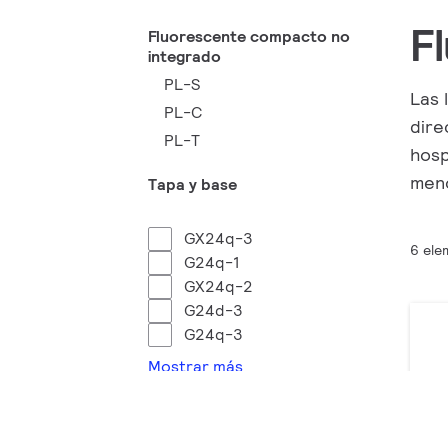
F
Fluorescente compacto no
integrado
PL-S
Las 
PL-C
dire
PL-T
hosp
meno
Tapa y base
GX24q-3
6 ele
G24q-1
GX24q-2
G24d-3
G24q-3
Mostrar más
Potencia en vatios (W)