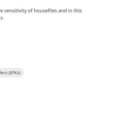
 sensitivity of houseflies and in this
ts
llers (EFKs)