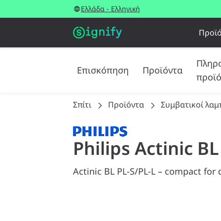
Ελλάδα - Ελληνική
Προϊ
Πληρο
Επισκόπηση
Προϊόντα
προϊ
Σπίτι
Προϊόντα
Συμβατικοί λαμ
Philips Actinic B
Actinic BL PL-S/PL-L – compact for