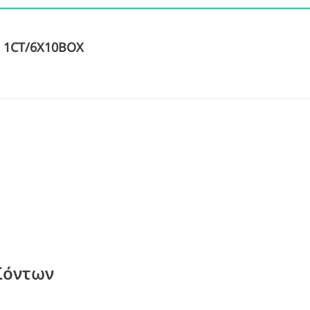
2P 1CT/6X10BOX
ϊόντων