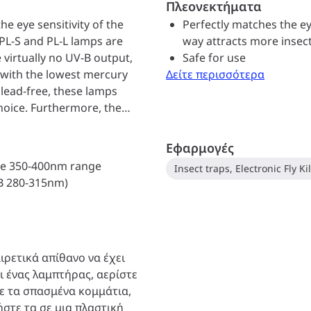
Πλεονεκτήματα
e eye sensitivity of the
Perfectly matches the eye
E/PL-S and PL-L lamps are
way attracts more insec
e virtually no UV-B output,
Safe for use
, with the lowest mercury
Δείτε περισσότερα
 lead-free, these lamps
hoice. Furthermore, the
rs (straight (T5, T8, T12),
) and wattages enables you
Εφαρμογές
tronic fly killers.
the 350-400nm range
Insect traps, Electronic Fly Ki
-B 280-315nm)
ιρετικά απίθανο να έχει
ι ένας λαμπτήρας, αερίστε
τε τα σπασμένα κομμάτια,
ήστε τα σε μια πλαστική