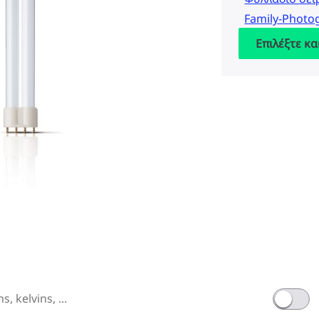
Family-Photog
Επιλέξτε κα