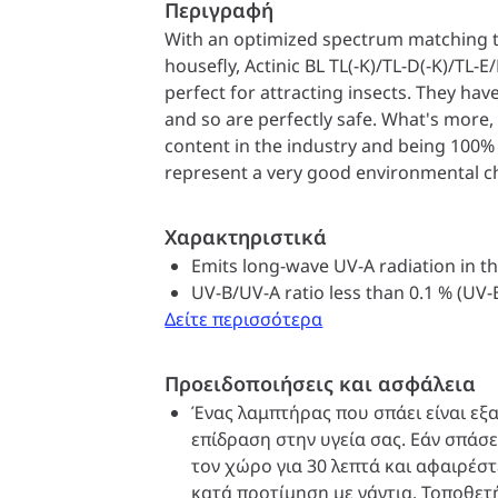
Περιγραφή
With an optimized spectrum matching th
housefly, Actinic BL TL(-K)/TL-D(-K)/TL-
perfect for attracting insects. They hav
and so are perfectly safe. What's more
content in the industry and being 100%
represent a very good environmental c
availability of a wide range of form facto
circular (TL-E) and compact (PL-S/PL-L)
Χαρακτηριστικά
to make all kinds of designs for your elec
Emits long-wave UV-A radiation in 
UV-B/UV-A ratio less than 0.1 % (UV
Δείτε περισσότερα
Προειδοποιήσεις και ασφάλεια
Ένας λαμπτήρας που σπάει είναι εξα
επίδραση στην υγεία σας. Εάν σπάσε
τον χώρο για 30 λεπτά και αφαιρέσ
κατά προτίμηση με γάντια. Τοποθετ