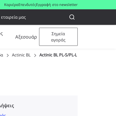
Καριέρα
Επενδυτές
Εγγραφή στο newsletter
 εταιρεία μας
ος
Σημεία
Αξεσουάρ
αγοράς
δα
Actinic BL
Actinic BL PL-S/PL-L
λήψεις
ράς