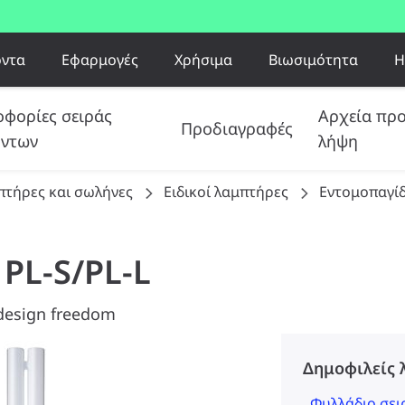
όντα
Εφαρμογές
Χρήσιμα
Βιωσιμότητα
Η
φορίες σειράς
Αρχεία πρ
Προδιαγραφές
όντων
λήψη
πτήρες και σωλήνες
Ειδικοί λαμπτήρες
Εντομοπαγί
L PL-S/PL-L
 design freedom
Δημοφιλείς 
Φυλλάδιο σει