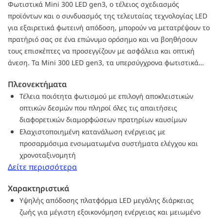
Φωτιστικά Mini 300 LED gen3, ο τέλειος σχεδιασμός
προϊόντων και ο συνδυασμός της τελευταίας τεχνολογίας LED
για εξαιρετικά φωτεινή απόδοση, μπορούν να μετατρέψουν το
πρατήριό σας σε ένα επώνυμο ορόσημο και να βοηθήσουν
τους επισκέπτες να προσεγγίζουν με ασφάλεια και οπτική
άνεση. Τα Mini 300 LED gen3, τα υπερσύγχρονα φωτιστικά
LED με έξυπνο σύστημα ελέγχου ανίχνευσης κίνησης και
Πλεονεκτήματα
φωτισμό κατ' απαίτηση, ανεβάζουν την εξοικονόμηση
Τέλεια ποιότητα φωτισμού με επιλογή αποκλειστικών
ενέργειας σε νέα επίπεδα με ρύθμιση έντασης,
οπτικών δεσμών που πληροί όλες τις απαιτήσεις
εξασφαλίζοντας παράλληλα επαρκή φωτισμό για
διαφορετικών διαμορφώσεων πρατηρίων καυσίμων
προσανατολισμό και ασφάλεια. Τα σενάρια φωτισμού
Ελαχιστοποιημένη κατανάλωση ενέργειας με
μπορούν να προσαρμοστούν στις προτιμήσεις σας κατά την
προσαρμόσιμα ενσωματωμένα συστήματα ελέγχου και
πρώτη εγκατάσταση ή κατά τη διάρκεια ζωής των προϊόντων.
χρονοταξινομητή
Ο προαιρετικός συνδυασμός Master-Slave με ενσωματωμένο
Δείτε περισσότερα
αισθητήρα παρουσίας και φωτός καθιστά περιττό τον
εξωτερικό αισθητήρα, και ένα Master Mini 300 LED gen3
Χαρακτηριστικά
μπορεί να ελέγξει έως και 6 βασικά φωτιστικά. Αυτό όχι μόνο
Υψηλής απόδοσης πλατφόρμα LED μεγάλης διάρκειας
θα έχει θετικό αντίκτυπο στην επένδυσή σας, αλλά μπορεί
ζωής για μέγιστη εξοικονόμηση ενέργειας και μειωμένο
επίσης να οδηγήσει σε πρόσθετη εξοικονόμηση ενέργειας. Το