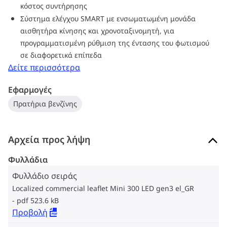
κόστος συντήρησης
φωτιστικό Mini 300 LED gen3 είναι τόσο ελαφρύ που μπορεί
Σύστημα ελέγχου SMART με ενσωματωμένη μονάδα
να εγκατασταθεί εύκολα από ένα άτομο. Οι ρυθμίσεις του
αισθητήρα κίνησης και χρονοταξινομητή, για
φωτιστικού μπορούν ακόμη και να αλλάξουν από το επίπεδο
προγραμματισμένη ρύθμιση της έντασης του φωτισμού
του εδάφους χρησιμοποιώντας ένα smartphone ή tablet ως
σε διαφορετικά επίπεδα
τηλεχειριστήριο, εξαλείφοντας την ανάγκη εργασίας σε ύψος.
Δείτε περισσότερα
Με τη δωρεάν εφαρμογή Mini 300 LED, μπορείτε να
διαβάσετε ακόμη και την κατάσταση του φωτιστικού ενώ
Εφαρμογές
στέκεστε στο πάτωμα. Τα φωτιστικά Mini 300 LED gen3 σε
Πρατήρια βενζίνης
εκδόσεις χωνευτής τοποθέτησης, επιφανειακής τοποθέτησης
και προβολέα, τα οποία είναι κατάλληλα για φωτισμό κάτω
από το στέγαστρο, αποτελούν μια πρωτοποριακή λύση
Αρχεία προς λήψη
αναβάθμισης που μειώνει το κόστος εγκατάστασης.
Φυλλάδια
Φυλλάδιο σειράς
Localized commercial leaflet Mini 300 LED gen3 el_GR
pdf 523.6 kB
Προβολή