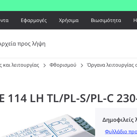
όντα
Εφαρμογές
Χρήσιμα
Βιωσιμότητα
Η
Αρχεία προς λήψη
 και λειτουργίας
Φθορισμού
Όργανα λειτουργίας
E 114 LH TL/PL-S/PL-C 23
Δημοφιλείς 
Φυλλάδιο πρ