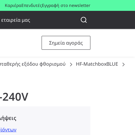
Καριέρα
Επενδυτές
Εγγραφή στο newsletter
 εταιρεία μας
Σημεία αγοράς
 σταθερής εξόδου φθορισμού
HF-MatchboxBLUE
HF
0-240V
λήψεις
οϊόντων