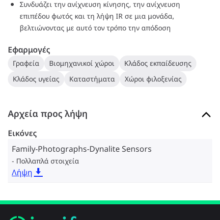
Συνδυάζει την ανίχνευση κίνησης, την ανίχνευση
ενσωματωμένο μικροεπεξεργαστή, επιτρέποντας λογικές
επιπέδου φωτός και τη λήψη IR σε μια μονάδα,
συναρτήσεις για τον έλεγχο ενός μικρού δωματίου, του
βελτιώνοντας με αυτό τον τρόπο την απόδοση
ορόφου ενός κτιρίου ή ενός ολόκληρου κτιρίου. Όλοι οι
αισθητήρες αντλούν την τροφοδοσία τους από το δίκτυο
Εφαρμογές
DyNet και καθώς είναι πλήρως προγραμματιζόμενοι εξ
Γραφεία
Βιομηχανικοί χώροι
Κλάδος εκπαίδευσης
αποστάσεως, μπορούν να διαμορφώνονται ώστε να
αυτοματοποιούν και να ελέγχουν έναν ουσιαστικά
Κλάδος υγείας
Καταστήματα
Χώροι φιλοξενίας
απεριόριστο αριθμό ελεγχόμενων εξόδων.
Αρχεία προς λήψη
Εικόνες
Family-Photographs-Dynalite Sensors
Πολλαπλά στοιχεία
Λήψη