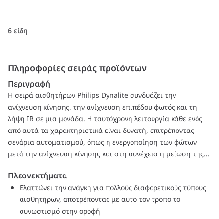
6 είδη
Πληροφορίες σειράς προϊόντων
Περιγραφή
Η σειρά αισθητήρων Philips Dynalite συνδυάζει την
ανίχνευση κίνησης, την ανίχνευση επιπέδου φωτός και τη
λήψη IR σε μια μονάδα. Η ταυτόχρονη λειτουργία κάθε ενός
από αυτά τα χαρακτηριστικά είναι δυνατή, επιτρέποντας
σενάρια αυτοματισμού, όπως η ενεργοποίηση των φώτων
μετά την ανίχνευση κίνησης και στη συνέχεια η μείωση της
έντασης φωτισμού μετά τη μέτρηση του διαθέσιμου ηλιακού
Πλεονεκτήματα
φωτός, εξασφαλίζοντας με αυτό τον τρόπο επιπλέον
Ελαττώνει την ανάγκη για πολλούς διαφορετικούς τύπους
εξοικονόμηση ενέργειας. Με το συνδυασμό κάθε μιας από
αισθητήρων, αποτρέποντας με αυτό τον τρόπο το
αυτές τις λειτουργίες σε μια συσκευή, βελτιώνεται η
συνωστισμό στην οροφή
λειτουργική απόδοση. Κάθε αισθητήρας έχει έναν