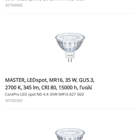
30704900
MASTER, LEDspot, MR16, 35 W, GU5.3,
2700 K, 345 lm, CRI 80, 15000 h, Γυαλί
CorePro LED spot ND 4.4-35W MR16 827 36D
30706300