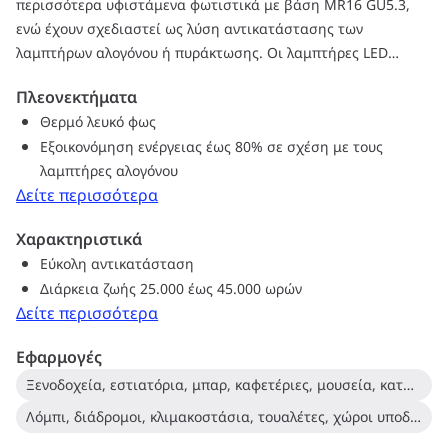
περισσότερα υφιστάμενα φωτιστικά με βάση MR16 GU5.3,
ενώ έχουν σχεδιαστεί ως λύση αντικατάστασης των
λαμπτήρων αλογόνου ή πυράκτωσης. Οι λαμπτήρες LED
προσφέρουν τεράστια εξοικονόμηση ενέργειας και
Πλεονεκτήματα
ελαχιστοποιούν το κόστος συντήρησης.
Θερμό λευκό φως
Εξοικονόμηση ενέργειας έως 80% σε σχέση με τους
λαμπτήρες αλογόνου
Δείτε περισσότερα
Χαρακτηριστικά
Εύκολη αντικατάσταση
Διάρκεια ζωής 25.000 έως 45.000 ωρών
Δείτε περισσότερα
Εφαρμογές
Ξενοδοχεία, εστιατόρια, μπαρ, καφετέριες, μουσεία, καταστήματα
Λόμπι, διάδρομοι, κλιμακοστάσια, τουαλέτες, χώροι υποδοχής, εκθέσεις, προθήκες