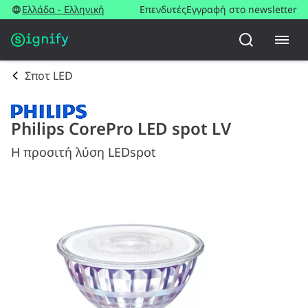
Ελλάδα - Ελληνική
Επενδυτές
Εγγραφή στο newsletter
Σποτ LED
Philips CorePro LED spot LV
Η προσιτή λύση LEDspot