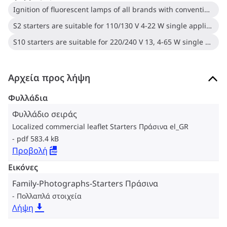
Ignition of fluorescent lamps of all brands with conventional electromagnetic ballasts using TL-D (T8), TL (T12), TL mini and PL-L lamps
S2 starters are suitable for 110/130 V 4-22 W single applications, 220/240 V 4-6-8-15-18-22 W single applications and 220/240 V 4-22 W series applications. It is recommended for 220/240 V 18 W single applications for optimal performance
S10 starters are suitable for 220/240 V 13, 4-65 W single applications. It is required for 220/240 V 13 W single applications
Αρχεία προς λήψη
Φυλλάδια
Φυλλάδιο σειράς
Localized commercial leaflet Starters Πράσινα el_GR
pdf 583.4 kB
Προβολή
Εικόνες
Family-Photographs-Starters Πράσινα
Πολλαπλά στοιχεία
Λήψη