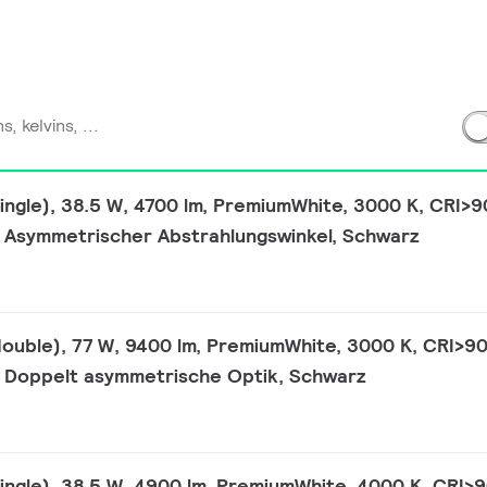
single), 38.5 W, 4700 lm, PremiumWhite, 3000 K, CRI>9
, Asymmetrischer Abstrahlungswinkel, Schwarz
double), 77 W, 9400 lm, PremiumWhite, 3000 K, CRI>90
y, Doppelt asymmetrische Optik, Schwarz
single), 38.5 W, 4900 lm, PremiumWhite, 4000 K, CRI>9