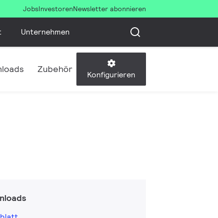
Jobs
Investoren
Newsletter abonnieren
t
Unternehmen
loads
Zubehör
Konfigurieren
nloads
blatt