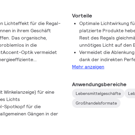
Vorteile
n Lichteffekt für die Regal-
Optimale Lichtwirkung f
nnen in ihrem Geschäft
platzierte Produkte heb
fen. Das organische,
Rest des Regals gleichmä
problemlos in die
unnötiges Licht auf den 
ectAccent-Optik vermeidet
Vermeidet die Ablenkung
ergieeffiziente
dank der indirekten Per
ung StoreFlow besteht aus
Mehr anzeigen
 von LED, Betriebsgerät und
einer besseren CO2-Bilanz
Anwendungsbereiche
odukt der
 Winkelanzeige) für eine
Lebensmittelgeschäfte
Leb
eleuchtung ist als Einzel-
es Lichts
deal für die Randbereiche des
Großhandelsformate
l-Spotkopf für die
kopf (ST762T), der
allgemeinen Gängen in der
eeignet ist.