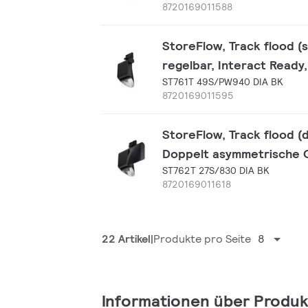
8720169011588
StoreFlow, Track flood (
regelbar, Interact Ready
ST761T 49S/PW940 DIA BK
8720169011595
StoreFlow, Track flood (
Doppelt asymmetrische 
ST762T 27S/830 DIA BK
8720169011618
22 Artikel
Produkte pro Seite
8
Informationen über Produk