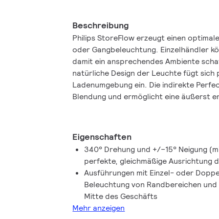
Beschreibung
Philips StoreFlow erzeugt einen optimale
oder Gangbeleuchtung. Einzelhändler kö
damit ein ansprechendes Ambiente schaf
natürliche Design der Leuchte fügt sich 
Ladenumgebung ein. Die indirekte Perf
Blendung und ermöglicht eine äußerst en
Beleuchtungsanlage. Die Regalbeleucht
biobasierten Kunststoffen. Die Wartung
Optik ist ganz einfach. Beides führt zu 
Eigenschaften
und erfüllt die Anforderungen an ein Pr
340° Drehung und +/–15° Neigung (mit
Kreislaufwirtschaft. Die kontrastreiche B
perfekte, gleichmäßige Ausrichtung d
Spotkopf (ST761T) erhältlich, der sich i
Ausführungen mit Einzel- oder Doppe
Geschäfts eignet, oder als Doppel-Spot
Beleuchtung von Randbereichen und 
hervorragend für die Gangbeleuchtung g
Mitte des Geschäfts
Mehr anzeigen