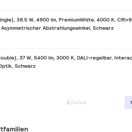
single), 38.5 W, 4900 lm, PremiumWhite, 4000 K, CRI>9
, Asymmetrischer Abstrahlungswinkel, Schwarz
double), 37 W, 5400 lm, 3000 K, DALI-regelbar, Intera
Optik, Schwarz
Zurück
1
tfamilien