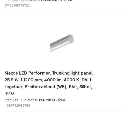
8718696976722
Maxos LED Performer, Trunking light panel,
25.9 W, L1200 mm, 4000 lm, 4000 K, DALI-
regelbar, Breitstrahlend (WB), Klar, Silber,
IP40
4MX900 LED40S/840 PSD WB SI L1200
4030732663798