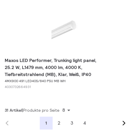
Maxos LED Performer, Trunking light panel,
25.2 W, L1479 mm, 4000 lm, 4000 K,
Tiefbreitstrahlend (MB), Klar, Weiß, IP40
4MX900 491 LED40S/840 PSU MB WH
4030732664931
8
31 Artikel
Produkte pro Seite
2
3
4
1