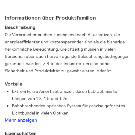
Informationen über Produktfamilien
Beschreibung
Die Verbraucher suchen zunehmend nach Alternativen, die
energieeffizienter und kostensparender sind als die bisherige,
herkömmliche Beleuchtung. Gleichzeitig müssen in vielen
Bereichen aber auch hervorragende Beleuchtungsbedingungen
garantiert werden; z.B. in der Industrie, um eine hohe
Sicherheit und Produktivität zu gewährleisten, oder im
Einzelhandel, wo die Waren besonders attraktiv aussehen
Vorteile
sollen. Maxos LED Performer ist eine extrem flexible
Extrem kurze Amortisationszeit durch LED optimierte
Lichtbandlösung, die durch LED Technologie wenig Strom
Längen von 1,8, 1,5 und 1,2m
verbraucht, hervorragend geformte Lichtbündel ausstrahlt und
Bahnbrechendes optisches System für präzise geformtes
einen angemessenen Preis hat. Durch die Abdeckung des
Lichtbündel in vielen Optiken
Lichtträgers kann dieser bis IP40 eingesetzt werden.
Mehr anzeigen
Eigenschaften