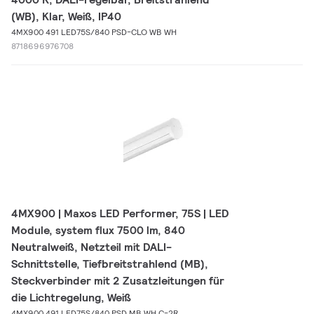
(WB), Klar, Weiß, IP40
4MX900 491 LED75S/840 PSD-CLO WB WH
8718696976708
4MX900 | Maxos LED Performer, 75S | LED
Module, system flux 7500 lm, 840
Neutralweiß, Netzteil mit DALI-
Schnittstelle, Tiefbreitstrahlend (MB),
Steckverbinder mit 2 Zusatzleitungen für
die Lichtregelung, Weiß
4MX900 491 LED75S/840 PSD MB WH C-2R