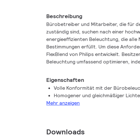
Beschreibung
Bürobetreiber und Mitarbeiter, die für 
zuständig sind, suchen nach einer hochw
energieeffizienten Beleuchtung, die all
Bestimmungen erfüllt. Um diese Anforde
FlexBlend von Philips entwickelt. Besit
Beleuchtung umfassend optimieren, indem
Beleuchtung mit attraktiven ROI-Werten 
außerdem die notwendige Flexibilität d
Eigenschaften
verschiedene Deckenarten sowie an ver
Volle Konformität mit der Bürobele
Büroumgebungen, wie etwa offene Büro
Homogener und gleichmäßiger Lichte
Obwohl die Technologie sich schnell ent
Mehr anzeigen
einer idealen Beleuchtungslösung, dass 
zukünftige Entwicklungen antizipiert, so
weiter optimiert werden kann. Daher ist 
vorbereitet für Lichtsteuerungen wie Ac
Downloads
gemeinsamen Einsatz mit dem Philips Sp