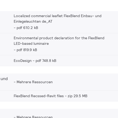
warebasierten
unden werden, um die
zustatten.
Localized commercial leaflet FlexBlend Einbau- und
Einlegeleuchten de_AT
pdf 610.2 kB
Environmental product declaration for the FlexBlend
LED-based luminaire
pdf 819.9 kB
EcoDesign
pdf 748.8 kB
 und
Mehrere Ressourcen
FlexBlend Recssed-Revit files
zip 29.5 MB
Mehrere Ressourcen