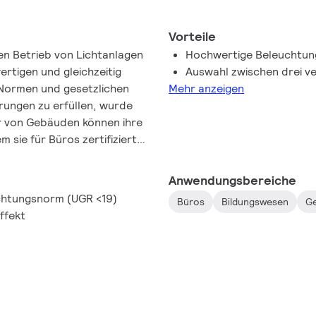
Vorteile
den Betrieb von Lichtanlagen
Hochwertige Beleuchtun
ertigen und gleichzeitig
Auswahl zwischen drei v
e Normen und gesetzlichen
Mehr anzeigen
rungen zu erfüllen, wurde
zer von Gebäuden können ihre
 sie für Büros zertifizierte
erhalten. FlexBlend bietet
urch einfache Anpassung an
Anwendungsbereiche
schiedene
uchtungsnorm (UGR <19)
Büros
Bildungswesen
G
s oder Tagungsräume.
ffekt
wickelt, erwartet man von
sie Innovationen und
 dass die Funktionalität noch
Philips FlexBlend auch
tilume oder für den
aceWise Lichtsystem.