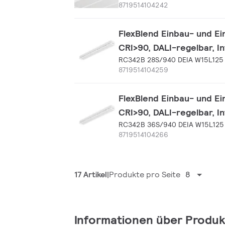
8719514104242
FlexBlend Einbau- und Ei
CRI>90, DALI-regelbar, I
RC342B 28S/940 DEIA W15L125
8719514104259
FlexBlend Einbau- und Ei
CRI>90, DALI-regelbar, I
RC342B 36S/940 DEIA W15L125
8719514104266
17 Artikel
Produkte pro Seite
8
Informationen über Produk