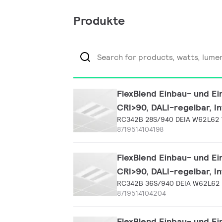
Produkte
FlexBlend Einbau- und Ei
CRI>90, DALI-regelbar, I
RC342B 28S/940 DEIA W62L62
8719514104198
FlexBlend Einbau- und Ei
CRI>90, DALI-regelbar, I
RC342B 36S/940 DEIA W62L62
8719514104204
FlexBlend Einbau- und Ei