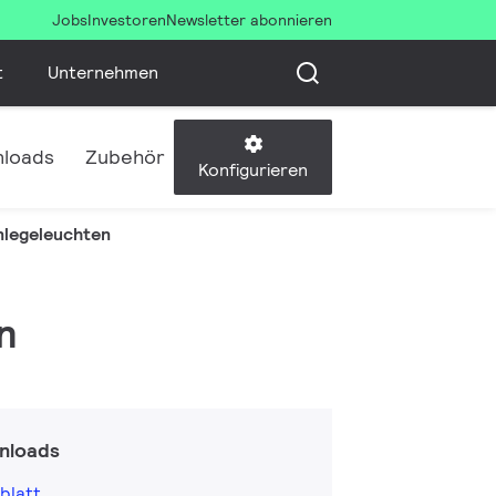
Jobs
Investoren
Newsletter abonnieren
t
Unternehmen
loads
Zubehör
Konfigurieren
inlegeleuchten
n
nloads
blatt