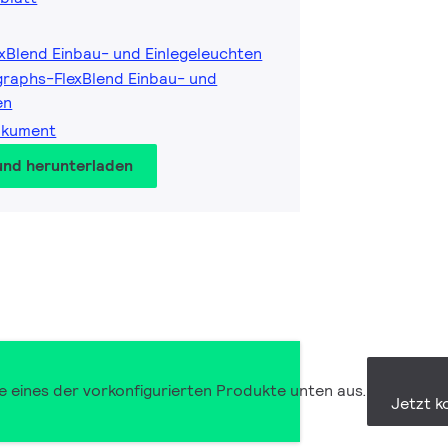
exBlend Einbau- und Einlegeleuchten
raphs-FlexBlend Einbau- und
en
okument
und herunterladen
e eines der vorkonfigurierten Produkte unten aus.
Jetzt k