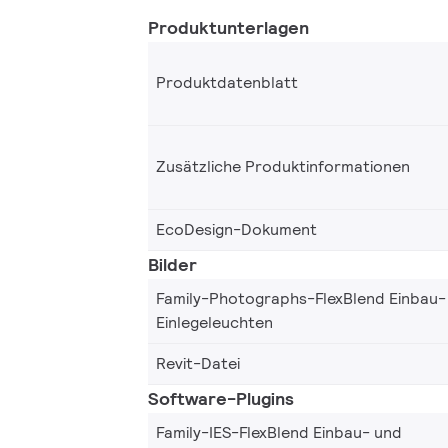
Außerdem kann FlexBlend auch mit soft
Produktunterlagen
Lichtsystemen wie Interact Office verb
Leuchte mit zusätzlicher Intelligenz aus
Produktdatenblatt
Zusätzliche Produktinformationen
EcoDesign-Dokument
Bilder
Family-Photographs-FlexBlend Einbau-
Einlegeleuchten
Revit-Datei
Software-Plugins
Family-IES-FlexBlend Einbau- und