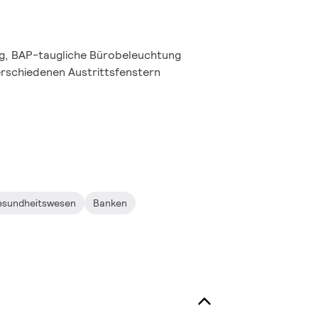
g, BAP-taugliche Bürobeleuchtung
erschiedenen Austrittsfenstern
esundheitswesen
Banken