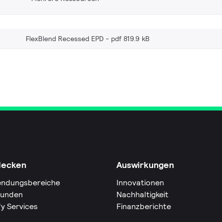
FlexBlend Recessed EPD
pdf 819.9 kB
decken
Auswirkungen
ndungsbereiche
Innovationen
Kunden
Nachhaltigkeit
fy Services
Finanzberichte