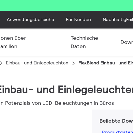
Anwendungsbereiche
Für Kunden
Nachhaltigkei
ionen über
Technische
Down
amilien
Daten
Einbau- und Einlegeleuchten
FlexBlend Einbau- und E
 Einbau- und Einlegeleuchte
en Potenzials von LED-Beleuchtungen in Büros
Beliebte Dow
Produktdaten