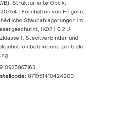
WB), Strukturierte Optik,
P20/54 | Fernhalten von Fingern;
chädliche Staubablagerungen im
ssergeschützt, IK02 | 0,2 J
zklasse I, Steckverbinder und
Gleichstrombetriebene zentrale
ung
910925867163
estellcode:
871951410424200