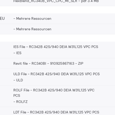
FlexBlend_RC340B_VPC_CPC_MI_SLR
pdf 3.4 MB
_EU
Mehrere Ressourcen
Mehrere Ressourcen
IES File - RC342B 42S/940 DEIA W31L125 VPC PCS
IES
Revit file - RC340BI - 910925867163
ZIP
ULD File - RC342B 42S/940 DEIA W31L125 VPC PCS
ULD
ROLF File - RC342B 42S/940 DEIA W31L125 VPC
PCS
ROLFZ
LDT File - RC342B 42S/940 DEIA W31L125 VPC PCS