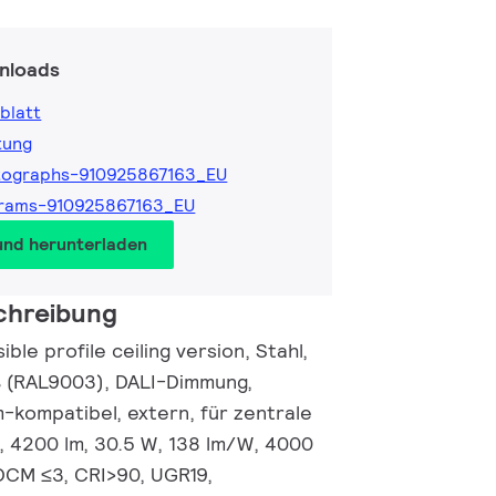
nloads
blatt
tung
tographs-910925867163_EU
grams-910925867163_EU
und herunterladen
chreibung
ble profile ceiling version, Stahl,
ß (RAL9003), DALI-Dimmung,
-kompatibel, extern, für zentrale
 4200 lm, 30.5 W, 138 lm/W, 4000
SDCM ≤3, CRI>90, UGR19,