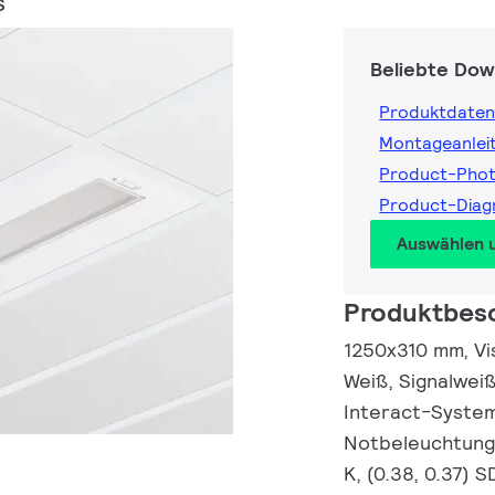
S
Beliebte Dow
Produktdaten
Montageanlei
Product-Pho
Product-Dia
Auswählen 
Produktbes
1250x310 mm, Visi
Weiß, Signalwei
Interact-System
Notbeleuchtung,
K, (0.38, 0.37) 