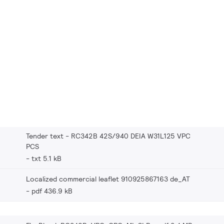
Tender text - RC342B 42S/940 DEIA W31L125 VPC
PCS
txt 5.1 kB
Localized commercial leaflet 910925867163 de_AT
pdf 436.9 kB