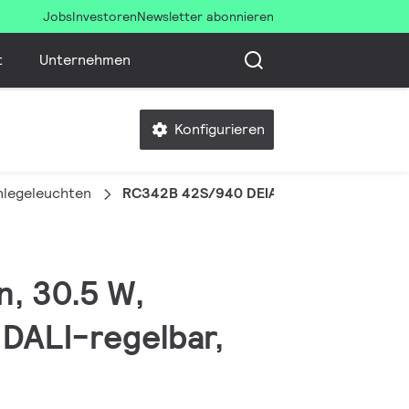
Jobs
Investoren
Newsletter abonnieren
t
Unternehmen
Konfigurieren
inlegeleuchten
RC342B 42S/940 DEIA W31L125 VPC PCS
n, 30.5 W,
 DALI-regelbar,