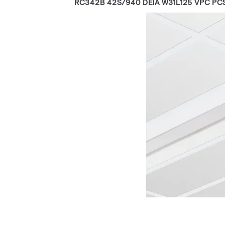
RC342B 42S/940 DEIA W31L125 VPC PC