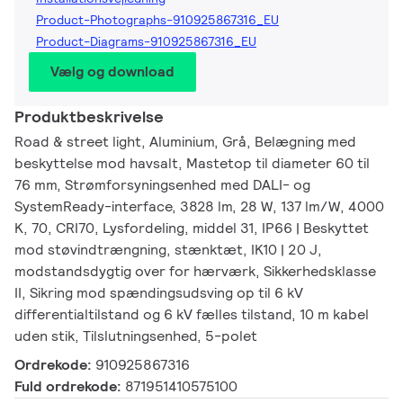
Product-Photographs-910925867316_EU
Product-Diagrams-910925867316_EU
Vælg og download
Produktbeskrivelse
Road & street light, Aluminium, Grå, Belægning med
beskyttelse mod havsalt, Mastetop til diameter 60 til
76 mm, Strømforsyningsenhed med DALI- og
SystemReady-interface, 3828 lm, 28 W, 137 lm/W, 4000
K, 70, CRI70, Lysfordeling, middel 31, IP66 | Beskyttet
mod støvindtrængning, stænktæt, IK10 | 20 J,
modstandsdygtig over for hærværk, Sikkerhedsklasse
II, Sikring mod spændingsudsving op til 6 kV
differentialtilstand og 6 kV fælles tilstand, 10 m kabel
uden stik, Tilslutningsenhed, 5-polet
Ordrekode:
910925867316
Fuld ordrekode:
871951410575100