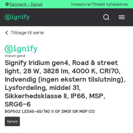
Danmark - Dansk
Investorer
Tilmeld nyhedsbrev
Tilbage til serie
Iridium gen4
Signify Iridium gen4, Road & street
light, 28 W, 3828 lm, 4000 K, CRI70,
Indvendig (ingen ekstern tilslutning),
Lysfordeling, middel 31,
Sikkerhedsklasse II, IP66, MSP,
SRG6-6
BGP502 LED45-4S/740 II GF DM31 GR MSP CO
Nyhed