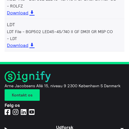
ROLFZ
Download
LDT
LDT File - BGP502 LED45-4S/740 II GF DM31 GR MSP CO
LDT
Download
Arne Jacobsens Allé 15, niveau 9 2300 København S Danmark
Kontakt os
Følg os
Udforsk