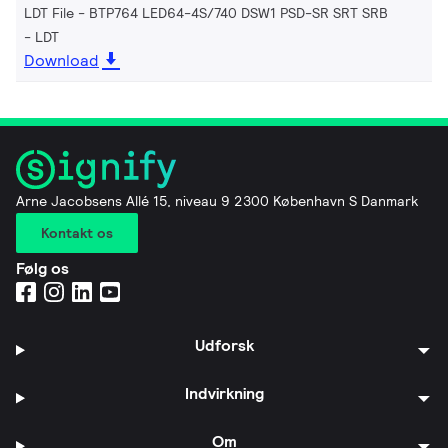
LDT File - BTP764 LED64-4S/740 DSW1 PSD-SR SRT SRB
LDT
Download
Arne Jacobsens Allé 15, niveau 9 2300 København S Danmark
Kontakt os
Følg os
Udforsk
Indvirkning
Om