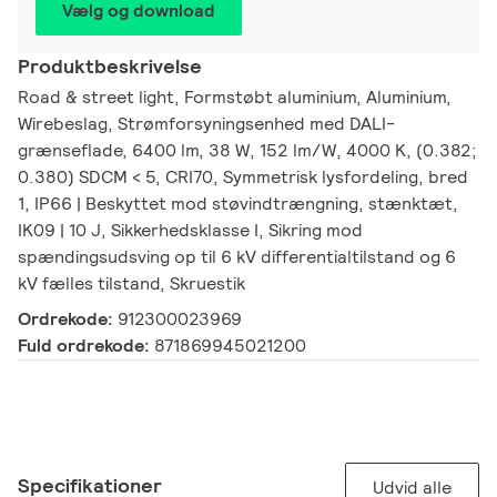
Vælg og download
Produktbeskrivelse
Road & street light, Formstøbt aluminium, Aluminium,
Wirebeslag, Strømforsyningsenhed med DALI-
grænseflade, 6400 lm, 38 W, 152 lm/W, 4000 K, (0.382;
0.380) SDCM < 5, CRI70, Symmetrisk lysfordeling, bred
1, IP66 | Beskyttet mod støvindtrængning, stænktæt,
IK09 | 10 J, Sikkerhedsklasse I, Sikring mod
spændingsudsving op til 6 kV differentialtilstand og 6
kV fælles tilstand, Skruestik
Ordrekode:
912300023969
Fuld ordrekode:
871869945021200
Specifikationer
Udvid alle