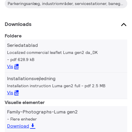
der er bevidst om lysets indvirkning på miljøet og
Parkeringsanlæg, industriområder, servicestationer, banegårde, lufthavne, havnearealer og vandveje
biodiversiteten, udstyrede vi Luma gen2 armaturer med
dedikerede lysopskrifter, der hjælper med at beskytte
økosystemer for flagermus og bevare den mørke nattehimmel.
Downloads
Foldere
Seriedatablad
Localized commercial leaflet Luma gen2 da_DK
pdf 628.9 kB
Vis
Installationsvejledning
Installation instruction Luma gen2 full
pdf 2.5 MB
Vis
Visuelle elementer
Family-Photographs-Luma gen2
Flere enheder
Download