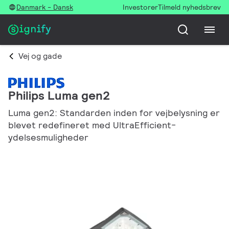
Danmark - Dansk
Investorer
Tilmeld nyhedsbrev
Vej og gade
Philips Luma gen2
Luma gen2: Standarden inden for vejbelysning er
blevet redefineret med UltraEfficient-
ydelsesmuligheder