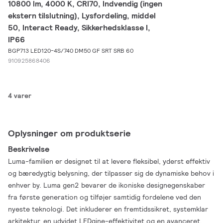
10800 lm, 4000 K, CRI70, Indvendig (ingen
ekstern tilslutning), Lysfordeling, middel
50, Interact Ready, Sikkerhedsklasse I,
IP66
BGP713 LED120-4S/740 DM50 GF SRT SRB 60
910925868406
4 varer
Oplysninger om produktserie
Beskrivelse
Luma-familien er designet til at levere fleksibel, yderst effektiv
og bæredygtig belysning, der tilpasser sig de dynamiske behov i
enhver by. Luma gen2 bevarer de ikoniske designegenskaber
fra første generation og tilføjer samtidig fordelene ved den
nyeste teknologi. Det inkluderer en fremtidssikret, systemklar
arkitektur, en udvidet LEDgine-effektivitet og en avanceret