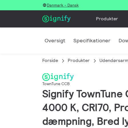
Danmark - Dansk
Produkter
Oversigt
Specifikationer
Dow
Forside
Produkter
Udendørsarm
TownTune CCB
Signify TownTune C
4000 K, CRI70, Pr
dæmpning, Bred lys