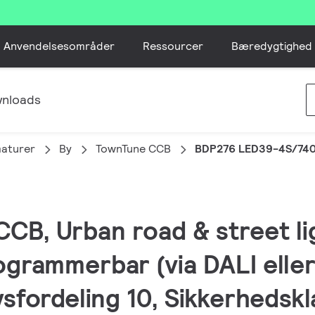
Anvendelsesområder
Ressourcer
Bæredygtighed
nloads
aturer
By
TownTune CCB
BDP276 LED39-4S/740 
CB, Urban road & street lig
ogrammerbar (via DALI ell
fordeling 10, Sikkerhedskla