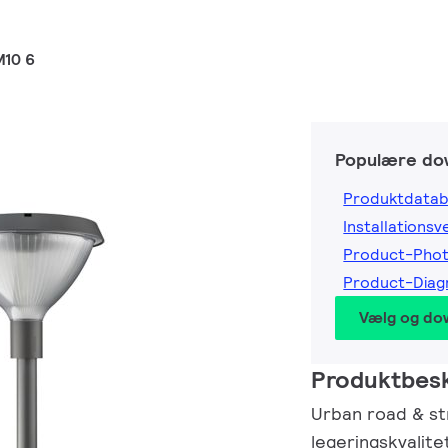
M10 6
Populære do
Produktdatab
Installationsv
Product-Pho
Product-Dia
Vælg og do
Produktbesk
Urban road & st
legeringskvalite