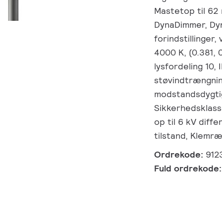
Mastetop til 62
DynaDimmer, Dy
forindstillinger,
4000 K, (0.381,
lysfordeling 10,
støvindtrængnin
modstandsdygti
Sikkerhedsklass
op til 6 kV diffe
tilstand, Klemr
Ordrekode:
912
Fuld ordrekode