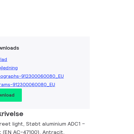
wnloads
lad
ejledning
tographs-912300060080_EU
grams-912300060080_EU
wnload
rivelse
reet light, Støbt aluminium ADC1 –
t (EN AC-47100), Antracit,