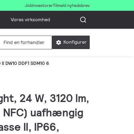
Job
Investorer
Tilmeld nyhedsbrev
Vores virksomhed
Konfigurer
Find en forhandler
II DW10 DDF1 SDM10 6
ht, 24 W, 3120 lm,
er NFC) uafhængig
sse II, IP66,