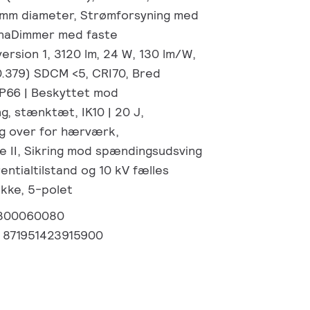
 mm diameter, Strømforsyning med
naDimmer med faste
 version 1, 3120 lm, 24 W, 130 lm/W,
 0.379) SDCM <5, CRI70, Bred
 IP66 | Beskyttet mod
g, stænktæt, IK10 | 20 J,
g over for hærværk,
e II, Sikring mod spændingsudsving
rentialtilstand og 10 kV fælles
ække, 5-polet
300060080
:
871951423915900