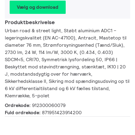
Vælg og download
Produktbeskrivelse
Urban road & street light, Støbt aluminium ADC1 –
legeringskvalitet (EN AC-47100), Antracit, Mastetop til
diameter 76 mm, Strømforsyningsenhed (Tænd/Sluk),
2730 lm, 24 W, 114 lm/W, 3000 K, (0.434, 0.403)
SDCM<5, CRI70, Symmetrisk lysfordeling 50, IP66 |
Beskyttet mod støvindtrængning, stænktæt, IK10 | 20
J, modstandsdygtig over for hærværk,
Sikkerhedsklasse II, Sikring mod spændingsudsving op til
6 kV differentialtilstand og 6 kV fælles tilstand,
Klemrække, 5-polet
Ordrekode:
912300060079
Fuld ordrekode:
871951423914200