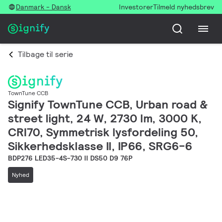
Danmark - Dansk
Investorer
Tilmeld nyhedsbrev
Tilbage til serie
TownTune CCB
Signify TownTune CCB, Urban road &
street light, 24 W, 2730 lm, 3000 K,
CRI70, Symmetrisk lysfordeling 50,
Sikkerhedsklasse II, IP66, SRG6-6
BDP276 LED35-4S-730 II DS50 D9 76P
Nyhed