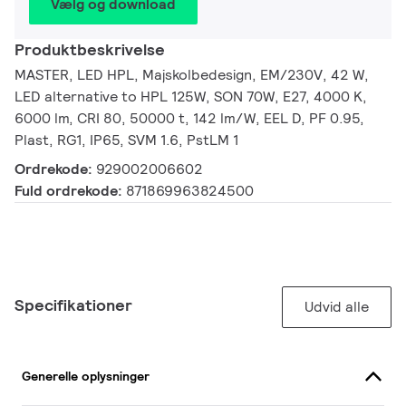
Vælg og download
Produktbeskrivelse
MASTER, LED HPL, Majskolbedesign, EM/230V, 42 W,
LED alternative to HPL 125W, SON 70W, E27, 4000 K,
6000 lm, CRI 80, 50000 t, 142 lm/W, EEL D, PF 0.95,
Plast, RG1, IP65, SVM 1.6, PstLM 1
Ordrekode:
929002006602
Fuld ordrekode:
871869963824500
Specifikationer
Udvid alle
Generelle oplysninger