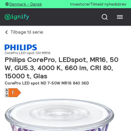
Danmark - Dansk
Investorer
Tilmeld nyhedsbrev
Tilbage til serie
CorePro LED-spot 12V MR16
Philips CorePro, LEDspot, MR16, 50
W, GU5.3, 4000 K, 660 lm, CRI 80,
15000 t, Glas
CorePro LED spot ND 7-50W MR16 840 36D