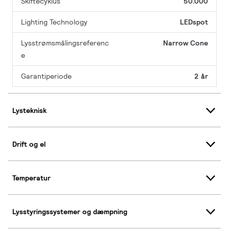
Skiftecyklus
50.000
Lighting Technology
LEDspot
Lysstrømsmålingsreferenc
Narrow Cone
e
Garantiperiode
2 år
Lysteknisk
Drift og el
Temperatur
Lysstyringssystemer og dæmpning