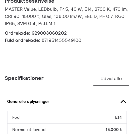
Produktbeskrivelse
MASTER Value, LEDbulb, P45, 40 W, E14, 2700 K, 470 lm,
CRI 90, 15000 t, Glas, 138.00 lm/W, EEL D, PF 0.7, RG0,
IP65, SVM 0.4, PstLM 1
Ordrekode:
929003060202
Fuld ordrekode:
871951435549100
Specifikationer
Udvid alle
Generelle oplysninger
Fod
E14
Normeret levetid
15.000 t