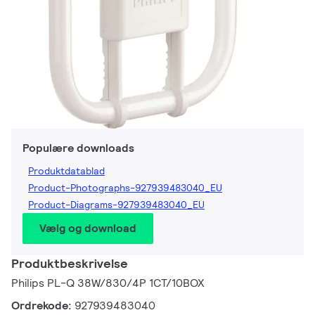
Populære downloads
Produktdatablad
Product-Photographs-927939483040_EU
Product-Diagrams-927939483040_EU
Vælg og download
Produktbeskrivelse
Philips PL-Q 38W/830/4P 1CT/10BOX
Ordrekode:
927939483040