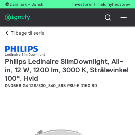
Danmark - Dansk
Investorer
Tilmeld nyhedsbrev
Tilbage til serie
Ledinaire SlimDownlight
Philips Ledinaire SlimDownlight, All-
in, 12 W, 1200 lm, 3000 K, Strålevinkel
100°, Hvid
DN065B G4 12S/830_840_865 PSU-E D150 RD